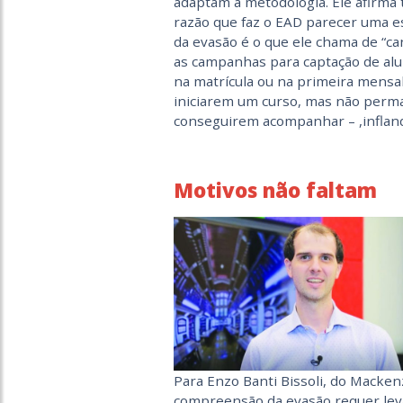
adaptam à metodologia. Ele afirm
razão que faz o EAD parecer uma es
da evasão é o que ele chama de “ca
as campanhas para captação de alu
na matrícula ou na primeira mensa
iniciarem um curso, mas não per
conseguirem acompanhar – ,infland
Motivos não faltam
Para Enzo Banti Bissoli, do Mackenz
compreensão da evasão requer le