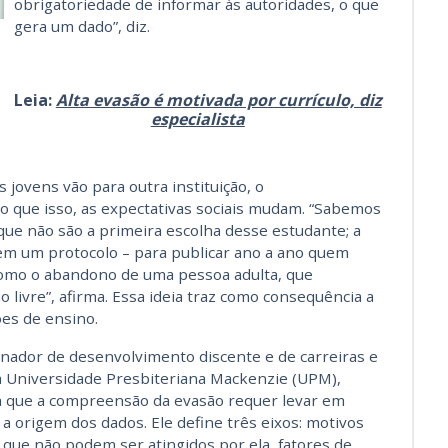
obrigatoriedade de informar às autoridades, o que
gera um dado”, diz.
Leia:
Alta evasão é motivada por currículo, diz
especialista
 jovens vão para outra instituição, o
 que isso, as expectativas sociais mudam. “Sabemos
 que não são a primeira escolha desse estudante; a
em um protocolo – para publicar ano a ano quem
omo o abandono de uma pessoa adulta, que
livre”, afirma. Essa ideia traz como consequência a
ões de ensino.
denador de desenvolvimento discente e de carreiras e
da Universidade Presbiteriana Mackenzie (UPM),
irma que a compreensão da evasão requer levar em
a origem dos dados. Ele define três eixos: motivos
que não podem ser atingidos por ela, fatores de