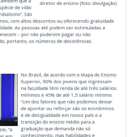
a também que a
diretor de ensino (foto: divulgação)
pécie de vilão
nibalismo”. São
nos, com altos descontos ou oferecendo gratuidade
lidade. As pessoas até podem ser estimuladas a
manecem – por não poderem pagar ou não
o, portanto, os números de desistências.
No Brasil, de acordo com o Mapa do Ensino
Superior, 90% dos jovens que ingressam
na faculdade têm renda de até três salários
mínimos e 45% de até 1,5 salário mínimo.
“Um dos fatores que não podemos deixar
de apontar ou reforçar são os econômicos
e de desigualdade em nosso país e a
transição do ensino médio para a
graduação que demanda não só
ie, “a
conhecimento, mas habilidades e
var em