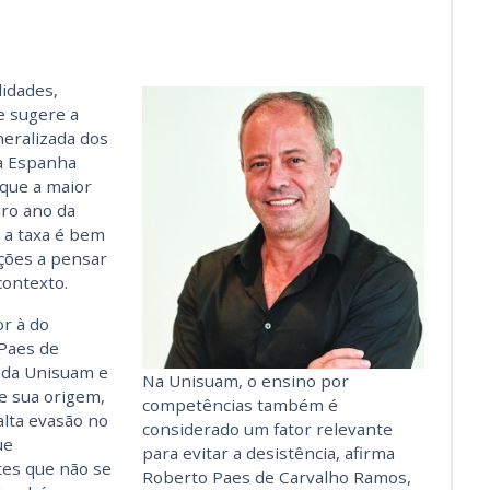
idades,
ue sugere a
eralizada dos
da Espanha
que a maior
ro ano da
 a taxa é bem
ições a pensar
contexto.
r à do
 Paes de
 da Unisuam e
Na Unisuam, o ensino por
 sua origem,
competências também é
alta evasão no
considerado um fator relevante
ue
para evitar a desistência, afirma
tes que não se
Roberto Paes de Carvalho Ramos,