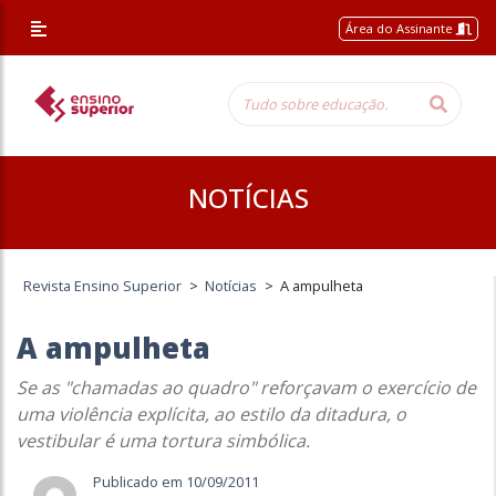
Área do Assinante
NOTÍCIAS
Revista Ensino Superior
>
Notícias
>
A ampulheta
A ampulheta
Se as "chamadas ao quadro" reforçavam o exercício de
uma violência explícita, ao estilo da ditadura, o
vestibular é uma tortura simbólica.
Publicado em 10/09/2011