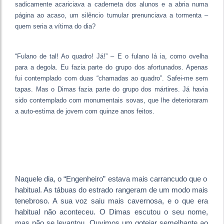
sadicamente acariciava a caderneta dos alunos e a abria numa
página ao acaso, um silêncio tumular prenunciava a tormenta –
quem seria a vítima do dia?
“Fulano de tal! Ao quadro! Já!” – E o fulano lá ia, como ovelha
para a degola. Eu fazia parte do grupo dos afortunados. Apenas
fui contemplado com duas “chamadas ao quadro”. Safei-me sem
tapas. Mas o Dimas fazia parte do grupo dos mártires. Já havia
sido contemplado com monumentais sovas, que lhe deterioraram
a auto-estima de jovem com quinze anos feitos.
Naquele dia, o “Engenheiro” estava mais carrancudo que o
habitual. As tábuas do estrado rangeram de um modo mais
tenebroso. A sua voz saiu mais cavernosa, e o que era
habitual não aconteceu. O Dimas escutou o seu nome,
mas não se levantou. Ouvimos um gotejar semelhante ao