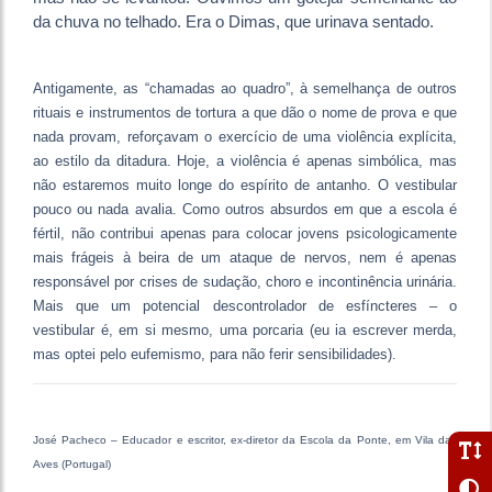
da chuva no telhado. Era o Dimas, que urinava sentado.
Antigamente, as “chamadas ao quadro”, à semelhança de outros
rituais e instrumentos de tortura a que dão o nome de prova e que
nada provam, reforçavam o exercício de uma violência explícita,
ao estilo da ditadura. Hoje, a violência é apenas simbólica, mas
não estaremos muito longe do espírito de antanho. O vestibular
pouco ou nada avalia. Como outros absurdos em que a escola é
fértil, não contribui apenas para colocar jovens psicologicamente
mais frágeis à beira de um ataque de nervos, nem é apenas
responsável por crises de sudação, choro e incontinência urinária.
Mais que um potencial descontrolador de esfíncteres – o
vestibular é, em si mesmo, uma porcaria (eu ia escrever merda,
mas optei pelo eufemismo, para não ferir sensibilidades).
José Pacheco – Educador e escritor, ex-diretor da Escola da Ponte, em Vila das
Aves (Portugal)