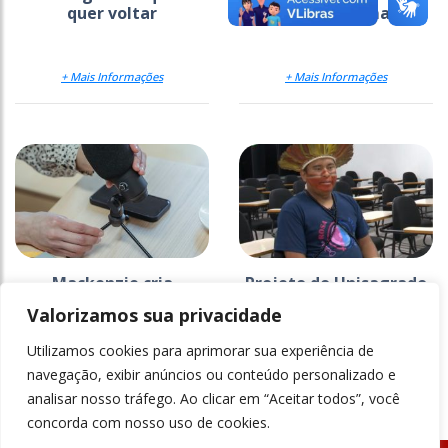
quer voltar
pede mão na massa
+ Mais Informações
+ Mais Informações
Mackenzie cria
Projeto do Unisagrado
estratégia para
na Ti Araribá faz 26
Valorizamos sua privacidade
comunicar a ciência
anos e ganha
documentário
Utilizamos cookies para aprimorar sua experiência de
+ Mais Informações
+ Mais Informações
navegação, exibir anúncios ou conteúdo personalizado e
analisar nosso tráfego. Ao clicar em “Aceitar todos”, você
concorda com nosso uso de cookies.