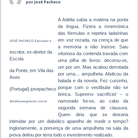
por José Pacheco
A Adélia sabia a matéria na ponta
da língua. Fizera a mnemónica
das fórmulas e repetira ladaínhas
em voz rezada, na crença de que
JOSÉ PACHECO Educador e
a memória a não traísse. Saiu
escritor, ex-diretor da
vitoriosa da contenda travada com
Escola
uma pilha de livros: decorou-os,
um por um. Mas acabou derrotada
da Ponte, em Vila das
por uma… ampulheta. Abdicou da
Aves
balada e da novela. Fez cursinho,
porque com o vestibular não se
(Portugal) josepacheco
brinca. Supremo sacrifício! – o
namorado foi-se, ao cabo da
@editorasegmento.com.br
segunda semana de clausura.
Quem diria que se deixaria
intimidar por um diabólico aparelho de medir o tempo?
Ingloriamente, a presença de uma ampulheta na sala da
prova deitou por terra todo o investimento realizado.