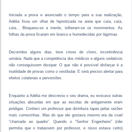
Iniciada a prova e anunciado o tempo para a sua realização,
Adélia fixou um olhar de hipnotizada na areia que caía, caía,
caía… Bloqueou-se a mente, tolheram-se os movimentos. As
folhas da prova ficaram em branco e humedecidas por lágrimas.
Decorridos alguns dias, teve crises de choro, incontinência
urinária. Nada que a competência dos médicos e alguns sedativos
não conseguissem dissipar. O que não é possível disfarçar é a
inutilidade de provas como o vestibular. E será preciso alertar para
efeitos colaterais e perversões.
Enquanto a Adélia me descrevia o seu drama, eu evocava outras
situações absurdas em que as escolas de antigamente eram
pródigas. Conheci um professor que distribuía tapas pelas razões
mais comezinhas. Mas do que ele gostava mesmo era da cruel
“chamada ao quadro”. Quando o “Senhor Engenheiro” (não
permitia que o tratassem por professor, e nisso estava certo)