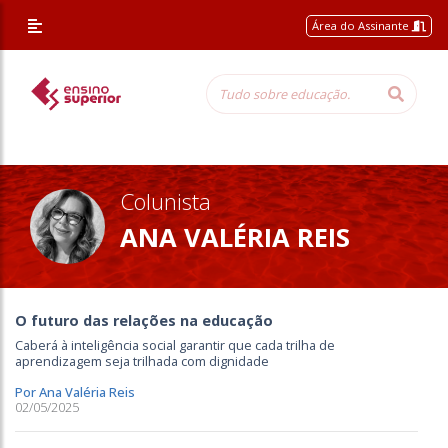
/* Altera a margem superior apenas nessa página */
Área do Assinante
Colunista
ANA VALÉRIA REIS
O futuro das relações na educação
Caberá à inteligência social garantir que cada trilha de
aprendizagem seja trilhada com dignidade
Por Ana Valéria Reis
02/05/2025