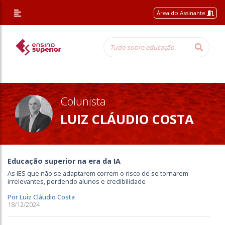
/* Altera a margem superior apenas nessa página */
Área do Assinante
Colunista
LUIZ CLÁUDIO COSTA
Educação superior na era da IA
As IES que não se adaptarem correm o risco de se tornarem
irrelevantes, perdendo alunos e credibilidade
Por Luiz Cláudio Costa
18/12/2024