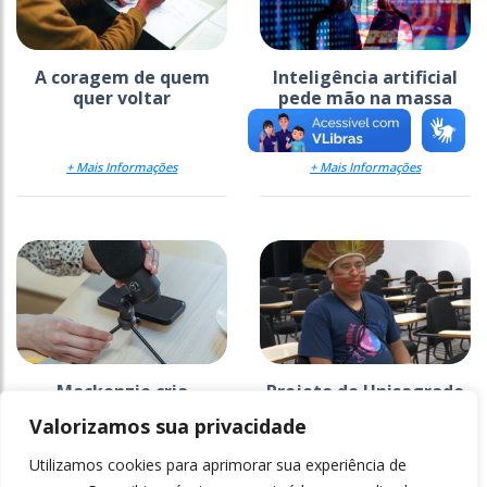
A coragem de quem
Inteligência artificial
quer voltar
pede mão na massa
+ Mais Informações
+ Mais Informações
Mackenzie cria
Projeto do Unisagrado
estratégia para
na Ti Araribá faz 26
Valorizamos sua privacidade
comunicar a ciência
anos e ganha
documentário
Utilizamos cookies para aprimorar sua experiência de
+ Mais Informações