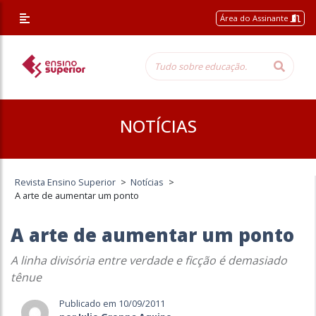
Área do Assinante
NOTÍCIAS
Revista Ensino Superior
>
Notícias
>
A arte de aumentar um ponto
A arte de aumentar um ponto
A linha divisória entre verdade e ficção é demasiado
tênue
Publicado em 10/09/2011