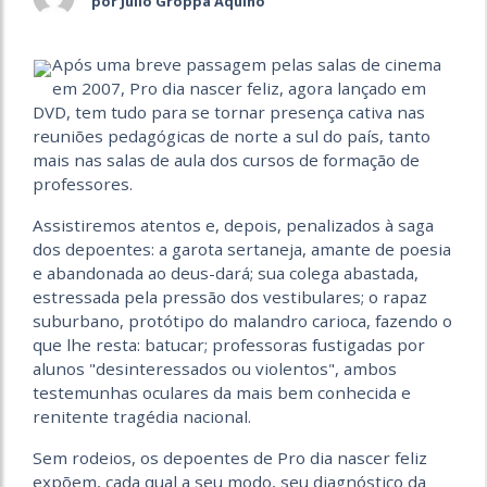
por Julio Groppa Aquino
Após uma breve passagem pelas salas de cinema
em 2007, Pro dia nascer feliz, agora lançado em
DVD, tem tudo para se tornar presença cativa nas
reuniões pedagógicas de norte a sul do país, tanto
mais nas salas de aula dos cursos de formação de
professores.
Assistiremos atentos e, depois, penalizados à saga
dos depoentes: a garota sertaneja, amante de poesia
e abandonada ao deus-dará; sua colega abastada,
estressada pela pressão dos vestibulares; o rapaz
suburbano, protótipo do malandro carioca, fazendo o
que lhe resta: batucar; professoras fustigadas por
alunos "desinteressados ou violentos", ambos
testemunhas oculares da mais bem conhecida e
renitente tragédia nacional.
Sem rodeios, os depoentes de Pro dia nascer feliz
expõem, cada qual a seu modo, seu diagnóstico da