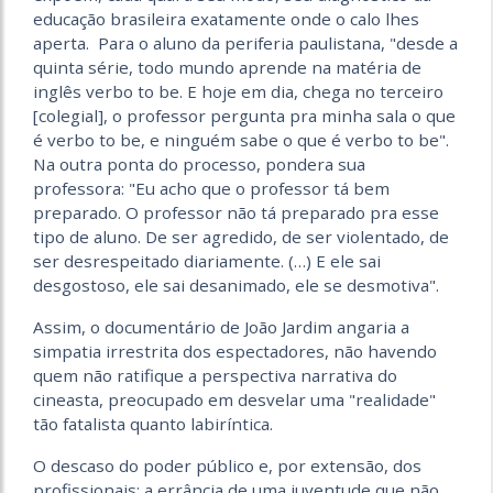
educação brasileira exatamente onde o calo lhes
aperta. Para o aluno da periferia paulistana, "desde a
quinta série, todo mundo aprende na matéria de
inglês verbo to be. E hoje em dia, chega no terceiro
[colegial], o professor pergunta pra minha sala o que
é verbo to be, e ninguém sabe o que é verbo to be".
Na outra ponta do processo, pondera sua
professora: "Eu acho que o professor tá bem
preparado. O professor não tá preparado pra esse
tipo de aluno. De ser agredido, de ser violentado, de
ser desrespeitado diariamente. (…) E ele sai
desgostoso, ele sai desanimado, ele se desmotiva".
Assim, o documentário de João Jardim angaria a
simpatia irrestrita dos espectadores, não havendo
quem não ratifique a perspectiva narrativa do
cineas­ta, preocupado em desvelar uma "realidade"
tão fatalista quanto labiríntica.
O descaso do poder público e, por extensão, dos
profissionais; a errância de uma juventude que não