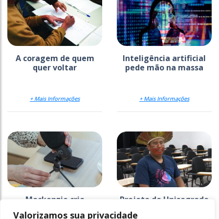
A coragem de quem
Inteligência artificial
quer voltar
pede mão na massa
+ Mais Informações
+ Mais Informações
Mackenzie cria
Projeto do Unisagrado
estratégia para
na Ti Araribá faz 26
Valorizamos sua privacidade
comunicar a ciência
anos e ganha