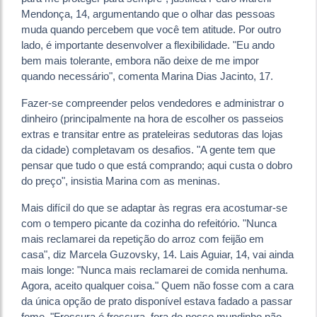
Mendonça, 14, argumentando que o olhar das pessoas
muda quando percebem que você tem atitude. Por outro
lado, é importante desenvolver a flexibilidade. "Eu ando
bem mais tolerante, embora não deixe de me impor
quando necessário", comenta Marina Dias Jacinto, 17.
Fazer-se compreender pelos vendedores e administrar o
dinheiro (principalmente na hora de escolher os passeios
extras e transitar entre as prateleiras sedutoras das lojas
da cidade) completavam os desafios. "A gente tem que
pensar que tudo o que está comprando; aqui custa o dobro
do preço", insistia Marina com as meninas.
Mais difícil do que se adaptar às regras era acostumar-se
com o tempero picante da cozinha do refeitório. "Nunca
mais reclamarei da repetição do arroz com feijão em
casa", diz Marcela Guzovsky, 14. Lais Aguiar, 14, vai ainda
mais longe: "Nunca mais reclamarei de comida nenhuma.
Agora, aceito qualquer coisa." Quem não fosse com a cara
da única opção de prato disponível estava fadado a passar
fome. "Frescura é frescura, fora do nosso mundinho não