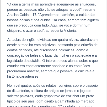
"O que a gente mais aprende é adequar-se às situações,
porque as pessoas não vão se adequar a você", resume
Analisa Caldas, 17. "Aprendemos, também, a cuidar das
nossas coisas e nos cuidar. Em casa, sempre tem alguém
que se preocupa com tudo. Aqui, se você dormir num
chiqueiro, o azar é seu", acrescenta Victória.
As aulas de inglês, divididas em quatro níveis, abordavam
desde o trabalho com adjetivos, passando pela criação de
contos de fadas, até discussões polêmicas, como a
concepção de beleza, o lugar da mulher na sociedade e a
legalidade do suicídio. O interesse dos alunos sobre o que
estudar era constantemente sondado e os conteúdos
procuravam abarcar, sempre que possível, a cultura e a
história canadenses.
No nível quatro, após os relatos rotineiros sobre o passeio
do dia anterior, a leitura de artigos de jornal e o jogo de
soletrar palavras, cada grupo teve de cozinhar um prato
típico de seu país, com direito à caminhada ao mercado
para a compra dos ingredientes. "O contato com outro