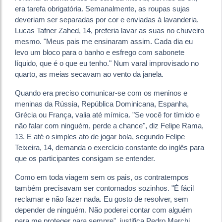
era tarefa obrigatória. Semanalmente, as roupas sujas
deveriam ser separadas por cor e enviadas à lavanderia.
Lucas Tafner Zahed, 14, preferia lavar as suas no chuveiro
mesmo. "Meus pais me ensinaram assim. Cada dia eu
levo um bloco para o banho e esfrego com sabonete
líquido, que é o que eu tenho." Num varal improvisado no
quarto, as meias secavam ao vento da janela.
Quando era preciso comunicar-se com os meninos e
meninas da Rússia, República Dominicana, Espanha,
Grécia ou França, valia até mímica. "Se você for tímido e
não falar com ninguém, perde a chance", diz Felipe Rama,
13. E até o simples ato de jogar bola, segundo Felipe
Teixeira, 14, demanda o exercício constante do inglês para
que os participantes consigam se entender.
Como em toda viagem sem os pais, os contratempos
também precisavam ser contornados sozinhos. "É fácil
reclamar e não fazer nada. Eu gosto de resolver, sem
depender de ninguém. Não poderei contar com alguém
para me proteger para sempre", justifica Pedro Marchi