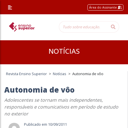
Área do Assinante
NOTÍCIAS
Revista Ensino Superior
>
Notícias
>
Autonomia de vôo
Autonomia de vôo
Adolescentes se tornam mais independentes,
responsáveis e comunicativos em período de estudo
no exterior
Publicado em 10/09/2011