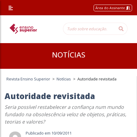
Área do Assinante
NOTÍCIAS
Revista Ensino Superior
>
Notícias
>
Autoridade revisitada
Autoridade revisitada
Seria possível restabelecer a confiança num mundo
fundado na obsolescência veloz de objetos, práticas,
teorias e valores?
Publicado em 10/09/2011