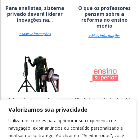
Para analistas, sistema
O que os professores
privado deverá liderar
pensam sobre a
inovações na...
reforma no ensino
médio
+ Mais Informações
+ Mais Informações
Filosofia e sociologia
Modelo paulista facilita
são símbolo da disputa
passagem de alunos do
Valorizamos sua privacidade
pelo currículo no
ensino técnico ao
ensino...
superior
Utilizamos cookies para aprimorar sua experiência de
+ Mais Informações
+ Mais Informações
navegação, exibir anúncios ou conteúdo personalizado e
analisar nosso tráfego. Ao clicar em “Aceitar todos”, você