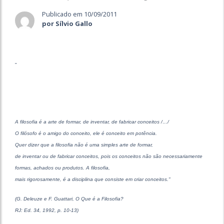
Publicado em 10/09/2011
por Sílvio Gallo
"
A filosofia é a arte de formar, de inventar, de fabricar conceitos /…/
O filósofo é o amigo do conceito, ele é conceito em potência.
Quer dizer que a filosofia não é uma simples arte de formar,
de inventar ou de fabricar conceitos, pois os conceitos não são necessariamente
formas, achados ou produtos. A filosofia,
mais rigorosamente, é a disciplina que consiste em criar conceitos."
(G. Deleuze e F. Guattari, O Que é a Filosofia?
RJ: Ed. 34, 1992, p. 10-13)