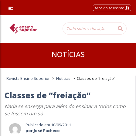
Área do Assinante
NOTÍCIAS
Revista Ensino Superior
>
Notícias
>
Classes de “freiação”
Classes de “freiação”
Nada se enxerga para além do ensinar a todos como
se fossem um só
Publicado em 10/09/2011
por José Pacheco