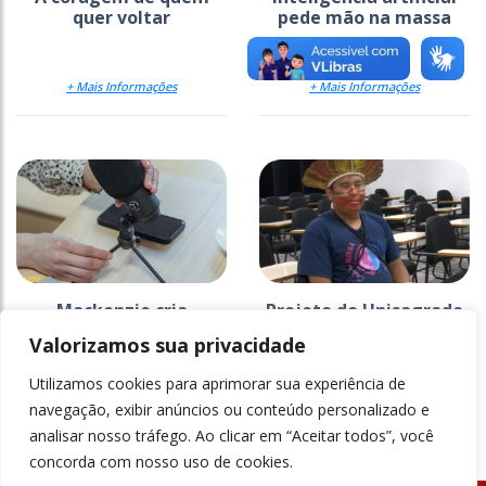
quer voltar
pede mão na massa
+ Mais Informações
+ Mais Informações
Mackenzie cria
Projeto do Unisagrado
estratégia para
na Ti Araribá faz 26
Valorizamos sua privacidade
comunicar a ciência
anos e ganha
documentário
Utilizamos cookies para aprimorar sua experiência de
+ Mais Informações
+ Mais Informações
navegação, exibir anúncios ou conteúdo personalizado e
analisar nosso tráfego. Ao clicar em “Aceitar todos”, você
concorda com nosso uso de cookies.