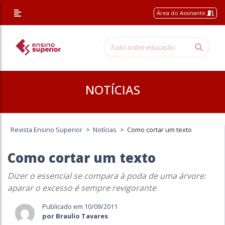
Área do Assinante
NOTÍCIAS
Revista Ensino Superior
>
Notícias
>
Como cortar um texto
Como cortar um texto
Dizer o essencial se compara à poda de uma árvore:
aparar o excesso é sempre revigorante
Publicado em 10/09/2011
por Braulio Tavares