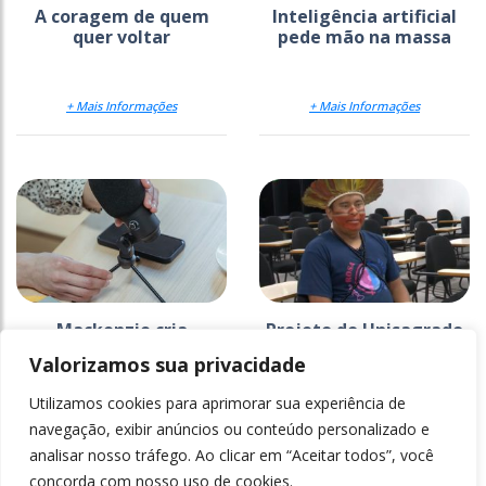
A coragem de quem
Inteligência artificial
quer voltar
pede mão na massa
+ Mais Informações
+ Mais Informações
Mackenzie cria
Projeto do Unisagrado
estratégia para
na Ti Araribá faz 26
Valorizamos sua privacidade
comunicar a ciência
anos e ganha
documentário
Utilizamos cookies para aprimorar sua experiência de
+ Mais Informações
+ Mais Informações
navegação, exibir anúncios ou conteúdo personalizado e
analisar nosso tráfego. Ao clicar em “Aceitar todos”, você
concorda com nosso uso de cookies.