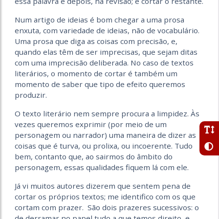
essa palavra é depois, na revisão; e cortar o restante.
Num artigo de ideias é bom chegar a uma prosa
enxuta, com variedade de ideias, não de vocabulário.
Uma prosa que diga as coisas com precisão, e,
quando elas têm de ser imprecisas, que sejam ditas
com uma imprecisão deliberada. No caso de textos
literários, o momento de cortar é também um
momento de saber que tipo de efeito queremos
produzir.
O texto literário nem sempre procura a limpidez. Às
vezes queremos exprimir (por meio de um
personagem ou narrador) uma maneira de dizer as
coisas que é turva, ou prolixa, ou incoerente. Tudo
bem, contanto que, ao sairmos do âmbito do
personagem, essas qualidades fiquem lá com ele.
Já vi muitos autores dizerem que sentem pena de
cortar os próprios textos; me identifico com os que
cortam com prazer. São dois prazeres sucessivos: o
de derramar no papel tudo a que temos direito, e