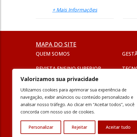
+ Mais Informações
MAPA DO SITE
QUEM SOMOS
GEST
REVISTA ENSINO SUPERIOR
TECN
ASSINATURA
Valorizamos sua privacidade
SEJA UM ANUNCIANTE
ESG
Utilizamos cookies para aprimorar sua experiência de
FORMAÇÃO
navegação, exibir anúncios ou conteúdo personalizado e
POLÍT
analisar nosso tráfego. Ao clicar em “Aceitar todos”, você
INOVAÇÃO
concorda com nosso uso de cookies.
UNIVE
PODCAST
Personalizar
Rejeitar
Aceitar tudo