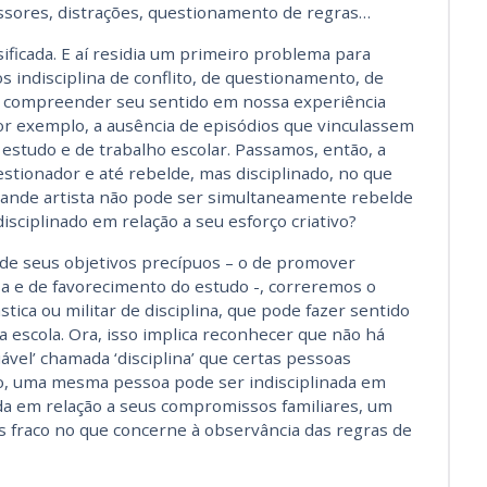
essores, distrações, questionamento de regras…
rsificada. E aí residia um primeiro problema para
s indisciplina de conflito, de questionamento, de
omo compreender seu sentido em nossa experiência
r exemplo, a ausência de episódios que vinculassem
e estudo e de trabalho escolar. Passamos, então, a
estionador e até rebelde, mas disciplinado, no que
rande artista não pode ser simultaneamente rebelde
isciplinado em relação a seu esforço criativo?
 de seus objetivos precípuos – o de promover
sa e de favorecimento do estudo -, correremos o
ca ou militar de disciplina, que pode fazer sentido
a escola. Ora, isso implica reconhecer que não há
iável’ chamada ‘disciplina’ que certas pessoas
o, uma mesma pessoa pode ser indisciplinada em
ada em relação a seus compromissos familiares, um
as fraco no que concerne à observância das regras de