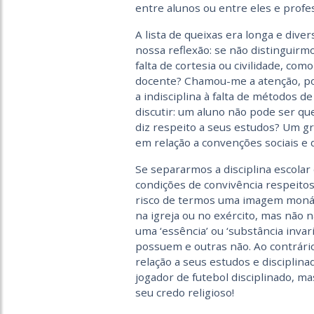
entre alunos ou entre eles e prof
A lista de queixas era longa e dive
nossa reflexão: se não distinguirmo
falta de cortesia ou civilidade, c
docente? Chamou-me a atenção, po
a indisciplina à falta de métodos d
discutir: um aluno não pode ser qu
diz respeito a seus estudos? Um g
em relação a convenções sociais e d
Se separarmos a disciplina escolar
condições de convivência respeito
risco de termos uma imagem monásti
na igreja ou no exército, mas não n
uma ‘essência’ ou ‘substância invar
possuem e outras não. Ao contrári
relação a seus estudos e disciplin
jogador de futebol disciplinado, m
seu credo religioso!