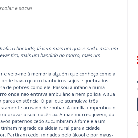
colar e social
rafica chorando, lá vem mais um quase nada, mais um
levar tiro, mais um bandido no morro, mais um
ber e veio-me à memória alguém que conheço como a
 onde havia quatro banheiros sujos e quebrados
na de pobres como ele. Passou a infância numa
irro onde não entrava ambulância nem polícia. A sua
 parca existência. O pai, que acumulava três
ustamente acusado de roubar. A família empenhou o
ara provar a sua inocência. A mãe morreu jovem, do
s avós paternos cedo sucumbiram à fome e a um
tinham migrado da aldeia rural para a cidade
or. Partiram cedo, minados pelo álcool e por maus-