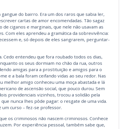
 gangue do bairro. Era um dos raros que sabia ler,
a escrever cartas de amor encomendadas. Tão sagaz
o de ciganos e marginais, que nele não usavam as
es. Com eles aprendeu a gramática da sobrevivência:
recessem e, só depois de eles sangrarem, perguntar-
a. Cedo entendeu que fora roubado todos os dias,
enquanto os seus dormiam no chão da rua, outros
dendo amigas para a prostituição e amigos para o
 fome e a bala foram ceifando vidas ao seu redor. Nas
seu melhor amigo conheceu uma moça abastada e lá
mericano de ascensão social, que pouco durou. Sem
is providenciais vizinhos, trocou a solidão pela
o que nunca lhes pôde pagar: o resgate de uma vida.
 um curso – fez-se professor.
 que os criminosos não nascem criminosos. Conhece
duzem. Por experiência pessoal, também sabe que,