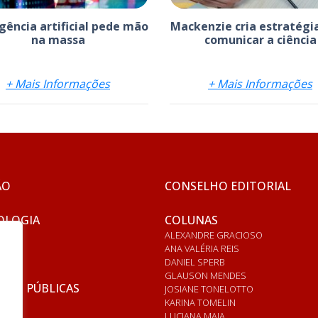
igência artificial pede mão
Mackenzie cria estratégi
na massa
comunicar a ciência
+ Mais Informações
+ Mais Informações
ÃO
CONSELHO EDITORIAL
OLOGIA
COLUNAS
ALEXANDRE GRACIOSO
ANA VALÉRIA REIS
DANIEL SPERB
GLAUSON MENDES
ICAS PÚBLICAS
JOSIANE TONELOTTO
KARINA TOMELIN
LUCIANA MAIA