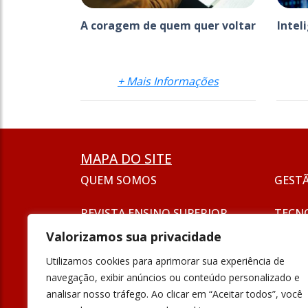
A coragem de quem quer voltar
Intel
+ Mais Informações
MAPA DO SITE
QUEM SOMOS
GEST
REVISTA ENSINO SUPERIOR
TECN
ASSINATURA
Valorizamos sua privacidade
SEJA UM ANUNCIANTE
ESG
Utilizamos cookies para aprimorar sua experiência de
FORMAÇÃO
navegação, exibir anúncios ou conteúdo personalizado e
POLÍT
analisar nosso tráfego. Ao clicar em “Aceitar todos”, você
INOVAÇÃO