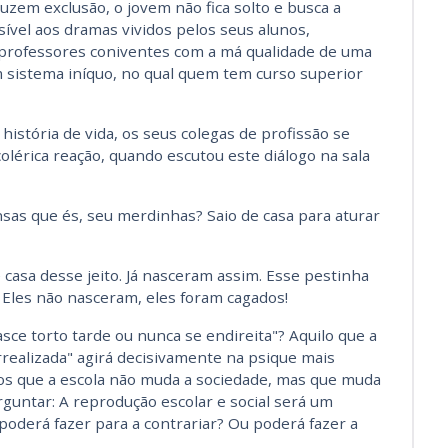
uzem exclusão, o jovem não fica solto e busca a
ível aos dramas vividos pelos seus alunos,
 professores coniventes com a má qualidade de uma
 sistema iníquo, no qual quem tem curso superior
istória de vida, os seus colegas de profissão se
lérica reação, quando escutou este diálogo na sala
nsas que és, seu merdinhas? Saio de casa para aturar
 casa desse jeito. Já nasceram assim. Esse pestinha
 Eles não nasceram, eles foram cagados!
e torto tarde ou nunca se endireita"? Aquilo que a
rrealizada" agirá decisivamente na psique mais
s que a escola não muda a sociedade, mas que muda
rguntar: A reprodução escolar e social será um
 poderá fazer para a contrariar? Ou poderá fazer a