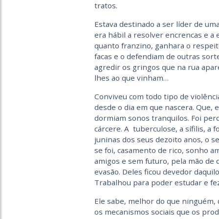
tratos.
Estava destinado a ser líder de uma
era hábil a resolver encrencas e 
quanto franzino, ganhara o respeit
facas e o defendiam de outras sort
agredir os gringos que na rua apa
lhes ao que vinham…
Conviveu com todo tipo de violênci
desde o dia em que nascera. Que, 
dormiam sonos tranquilos. Foi per
cárcere. A tuberculose, a sífilis, a
juninas dos seus dezoito anos, o 
se foi, casamento de rico, sonho a
amigos e sem futuro, pela mão de do
evasão. Deles ficou devedor daquil
Trabalhou para poder estudar e fez
Ele sabe, melhor do que ninguém,
os mecanismos sociais que os pro