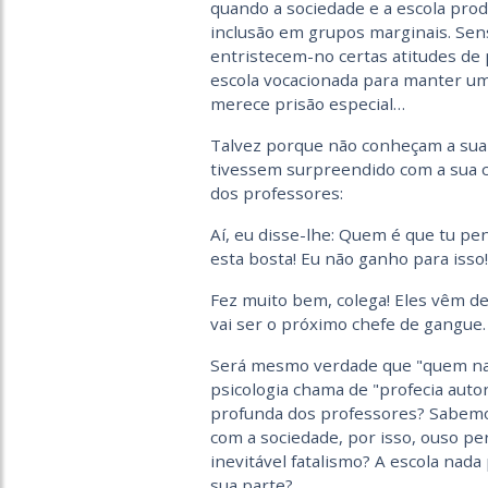
quando a sociedade e a escola prod
inclusão em grupos marginais. Sens
entristecem-no certas atitudes de
escola vocacionada para manter um
merece prisão especial…
Talvez porque não conheçam a sua h
tivessem surpreendido com a sua co
dos professores:
Aí, eu disse-lhe: Quem é que tu pe
esta bosta! Eu não ganho para isso!
Fez muito bem, colega! Eles vêm de
vai ser o próximo chefe de gangue.
Será mesmo verdade que "quem nasc
psicologia chama de "profecia auto
profunda dos professores? Sabemo
com a sociedade, por isso, ouso pe
inevitável fatalismo? A escola nada
sua parte?