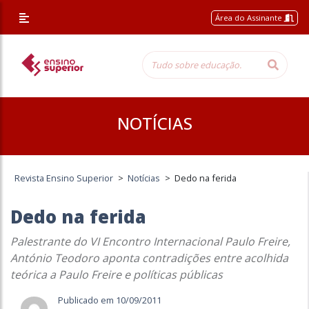
Área do Assinante
NOTÍCIAS
Revista Ensino Superior
>
Notícias
>
Dedo na ferida
Dedo na ferida
Palestrante do VI Encontro Internacional Paulo Freire,
António Teodoro aponta contradições entre acolhida
teórica a Paulo Freire e políticas públicas
Publicado em 10/09/2011