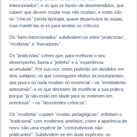
intencionados"; e os que se fazem de desentendidos, que
sabem que devem mudar mas não mudam, e estes são
os "cínicos" (nesta tipologia, quase dispensaria as aspas,
mas mantê-las-ei só para arreliar os críticos).
Os "bem-intencionados" subdividem-se entre "praticistas",
"modistas" e "inovadores".
Os "praticistas" crêem que, para melhorar o seu
desempenho, basta o "jeitinho" e a "experiência
acumulada". Por sua vez, estes poderão ser divididos em
dois subtipos: os que conseguem efeitos inconseqüentes,
que pouco ou nada mudam no essencial – os "imediatistas
artesanais"; e os que desistem de modificar a sua prática,
porque "já não estão em idade para se meterem em
aventuras" – os "desistentes crônicos".
Os "modistas" copiam "modas pedagógicas", enfeitam o
"tradicional" com modernos artefatos, criam a aparência de
novo, são uma espécie de "construtivistas não-
praticantes". Subdividem-se em duas espécies: os