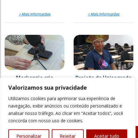
+ Mais Informações
+ Mais Informações
Mackenzie cria
Projeto do Unisagrado
estratégia para
na Ti Araribá faz 26
Valorizamos sua privacidade
comunicar a ciência
anos e ganha
documentário
Utilizamos cookies para aprimorar sua experiência de
+ Mais Informações
+ Mais Informações
navegação, exibir anúncios ou conteúdo personalizado e
analisar nosso tráfego. Ao clicar em “Aceitar todos”, você
concorda com nosso uso de cookies.
Personalizar
Rejeitar
Aceitar tudo