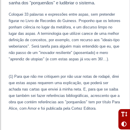
sanha dos "porquenãos" e ludibriar o sistema.
Coloquei 33 palavras e expressões entre aspas, sem pretender
figurar no Livro de Recordes do Guiness. Proponho que os leitores
ponham ciência no lugar da metáfora, e um discurso limpo no
lugar das aspas. A terminologia que utilizei carece de uma melhor
definição de conceitos, por exemplo, com recurso aos "ideais-tipo
weberianos". Será tarefa para alguém mais entendido que eu, que
não passo de um "inovador resiliente" (aposentado) e mero
"aprendiz de utopias" (e com estas aspas já vou em 36!…).
(1) Para que não me critiquem por não usar notas de rodapé, direi
que estas aspas requerem uma explicação, que poderá ser
achada nas cartas que enviei à minha neta. E, para que se saiba
que também sei fazer referências bibliográficas, acrescento que a
obra que contém referências aos "porquenãos" tem por título Para
Alice, com Amor e foi publicada pela Cortez Editora.