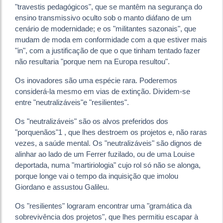
"travestis pedagógicos", que se mantêm na segurança do
ensino transmissivo oculto sob o manto diáfano de um
cenário de modernidade; e os "militantes sazonais", que
mudam de moda em conformidade com a que estiver mais
"in", com a justificação de que o que tinham tentado fazer
não resultaria "porque nem na Europa resultou".
Os inovadores são uma espécie rara. Poderemos
considerá-la mesmo em vias de extinção. Dividem-se
entre "neutralizáveis"e "resilientes".
Os "neutralizáveis" são os alvos preferidos dos
"porquenãos"1 , que lhes destroem os projetos e, não raras
vezes, a saúde mental. Os "neutralizáveis" são dignos de
alinhar ao lado de um Ferrer fuzilado, ou de uma Louise
deportada, numa "martiriologia" cujo rol só não se alonga,
porque longe vai o tempo da inquisição que imolou
Giordano e assustou Galileu.
Os "resilientes" lograram encontrar uma "gramática da
sobrevivência dos projetos", que lhes permitiu escapar à