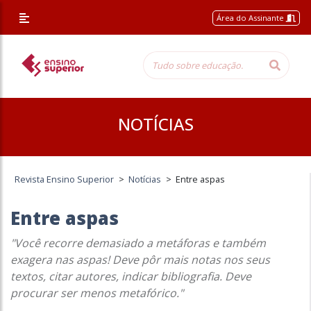
Área do Assinante
NOTÍCIAS
Revista Ensino Superior
>
Notícias
>
Entre aspas
Entre aspas
"Você recorre demasiado a metáforas e também
exagera nas aspas! Deve pôr mais notas nos seus
textos, citar autores, indicar bibliografia. Deve
procurar ser menos metafórico."