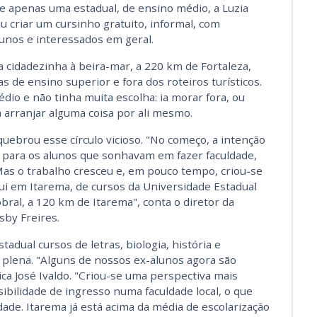
e apenas uma estadual, de ensino médio, a Luzia
u criar um cursinho gratuito, informal, com
lunos e interessados em geral.
ma cidadezinha à beira-mar, a 220 km de Fortaleza,
 de ensino superior e fora dos roteiros turísticos.
io e não tinha muita escolha: ia morar fora, ou
a arranjar alguma coisa por ali mesmo.
 quebrou esse círculo vicioso. "No começo, a intenção
o para os alunos que sonhavam em fazer faculdade,
Mas o trabalho cresceu e, em pouco tempo, criou-se
ui em Itarema, de cursos da Universidade Estadual
obral, a 120 km de Itarema", conta o diretor da
sby Freires.
adual cursos de letras, biologia, história e
 plena. "Alguns de nossos ex-alunos agora são
ica José Ivaldo. "Criou-se uma perspectiva mais
ibilidade de ingresso numa faculdade local, o que
ade. Itarema já está acima da média de escolarização