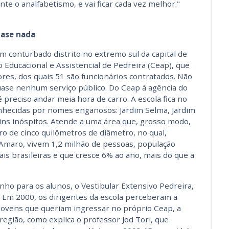
te o analfabetismo, e vai ficar cada vez melhor."
uase nada
m conturbado distrito no extremo sul da capital de
o Educacional e Assistencial de Pedreira (Ceap), que
res, dos quais 51 são funcionários contratados. Não
ase nenhum serviço público. Do Ceap à agência do
 preciso andar meia hora de carro. A escola fica no
nhecidas por nomes enganosos: Jardim Selma, Jardim
rdins inóspitos. Atende a uma área que, grosso modo,
o de cinco quilômetros de diâmetro, no qual,
Amaro, vivem 1,2 milhão de pessoas, população
ais brasileiras e que cresce 6% ao ano, mais do que a
nho para os alunos, o Vestibular Extensivo Pedreira,
. Em 2000, os dirigentes da escola perceberam a
ovens que queriam ingressar no próprio Ceap, a
 região, como explica o professor Jod Tori, que