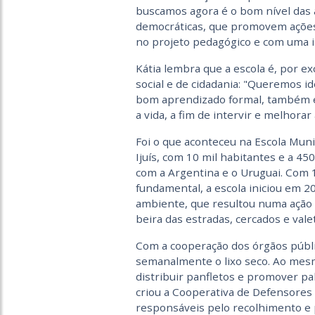
buscamos agora é o bom nível das a
democráticas, que promovem ações
no projeto pedagógico e com uma int
Kátia lembra que a escola é, por e
social e de cidadania: "Queremos id
bom aprendizado formal, também 
a vida, a fim de intervir e melhorar 
Foi o que aconteceu na Escola Muni
Ijuís, com 10 mil habitantes e a 45
com a Argentina e o Uruguai. Com 1
fundamental, a escola iniciou em 
ambiente, que resultou numa ação 
beira das estradas, cercados e vale
Com a cooperação dos órgãos públi
semanalmente o lixo seco. Ao mes
distribuir panfletos e promover pa
criou a Cooperativa de Defensores
responsáveis pelo recolhimento e 