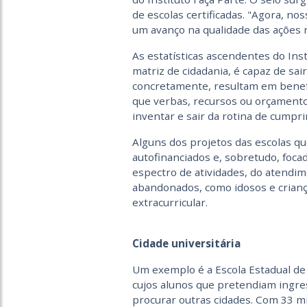
de escolas certificadas. "Agora, no
um avanço na qualidade das ações re
As estatísticas ascendentes do Ins
matriz de cidadania, é capaz de sa
concretamente, resultam em benefíc
que verbas, recursos ou orçamento, 
inventar e sair da rotina de cumpri
Alguns dos projetos das escolas que
autofinanciados e, sobretudo, foc
espectro de atividades, do atendi
abandonados, como idosos e crianç
extracurricular.
Cidade universitária
Um exemplo é a Escola Estadual de 
cujos alunos que pretendiam ingres
procurar outras cidades. Com 33 mi