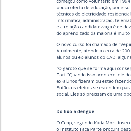
começou como voluntário em 1994 e 
pouca oferta de educação, por isso
técnicos de eletricidade residencial 
informática, administração, telemá
e a relação candidato-vaga é de dez
do aprendizado da maioria é muito 
O novo curso foi chamado de "Vepi
Atualmente, atende a cerca de 200 
alunos ou ex-alunos do CAD, algun
"O garoto que se forma aqui con
Tori. "Quando isso acontece, ele d
ex-alunos fizeram ou estão fazendo
Então, os efeitos se estendem para
social. Eles só precisam de uma op
Do lixo à dengue
O Ceap, segundo Kátia Mori, inser
o Instituto Faça Parte procura dest