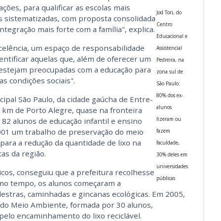
ções, para qualificar as escolas mais
Jod Tori, do
 sistematizadas, com proposta consolidada
Centro
egração mais forte com a família", explica.
Educacional e
xcelência, um espaço de responsabilidade
Assistencial
entificar aquelas que, além de oferecer um
Pedreira, na
estejam preocupadas com a educação para
zona sul de
as condições sociais".
São Paulo:
80% dos ex-
cipal São Paulo, da cidade gaúcha de Entre-
alunos
0 km de Porto Alegre, quase na fronteira
fizeram ou
82 alunos de educação infantil e ensino
2001 um trabalho de preservação do meio
fazem
para a redução da quantidade de lixo na
faculdade,
tas da região.
30% deles em
universidades
cos, conseguiu que a prefeitura recolhesse
públicas
mo tempo, os alunos começaram a
lestras, caminhadas e gincanas ecológicas. Em 2005,
 do Meio Ambiente, formada por 30 alunos,
pelo encaminhamento do lixo reciclável.