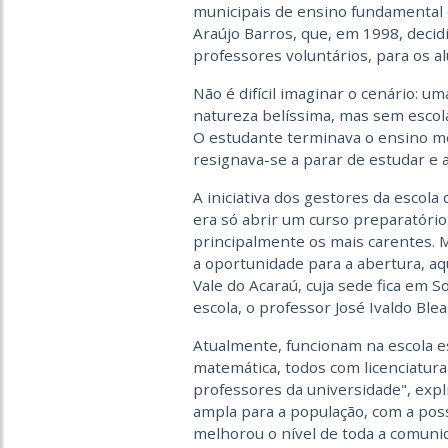
municipais de ensino fundamental 
Araújo Barros, que, em 1998, decidi
professores voluntários, para os a
Não é difícil imaginar o cenário: u
natureza belíssima, mas sem escolas
O estudante terminava o ensino méd
resignava-se a parar de estudar e 
A iniciativa dos gestores da escola
era só abrir um curso preparatóri
principalmente os mais carentes. 
a oportunidade para a abertura, aq
Vale do Acaraú, cuja sede fica em S
escola, o professor José Ivaldo Blea
Atualmente, funcionam na escola est
matemática, todos com licenciatura
professores da universidade", expl
ampla para a população, com a poss
melhorou o nível de toda a comunid