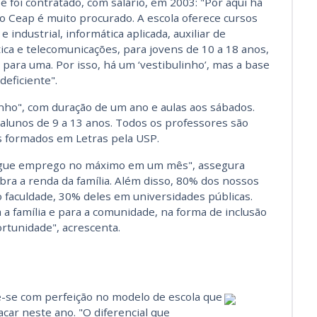
foi contratado, com salário, em 2003: "Por aqui há
 o Ceap é muito procurado. A escola oferece cursos
e industrial, informática aplicada, auxiliar de
tica e telecomunicações, para jovens de 10 a 18 anos,
 para uma. Por isso, há um ‘vestibulinho’, mas a base
deficiente".
nho", com duração de um ano e aulas aos sábados.
alunos de 9 a 13 anos. Todos os professores são
s formados em Letras pela USP.
segue emprego no máximo em um mês", assegura
obra a renda da família. Além disso, 80% dos nossos
 faculdade, 30% deles em universidades públicas.
 a família e para a comunidade, na forma de inclusão
ortunidade", acrescenta.
e-se com perfeição no modelo de escola que
acar neste ano. "O diferencial que