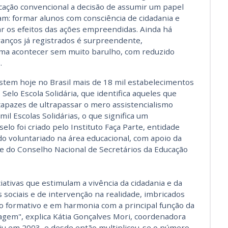
cação convencional a decisão de assumir um papel
m: formar alunos com consciência de cidadania e
car os efeitos das ações empreendidas. Ainda há
vanços já registrados é surpreendente,
uma acontecer sem muito barulho, com reduzido
.
istem hoje no Brasil mais de 18 mil estabelecimentos
Selo Escola Solidária, que identifica aqueles que
 capazes de ultrapassar o mero assistencialismo
 mil Escolas Solidárias, o que significa um
lo foi criado pelo Instituto Faça Parte, entidade
do voluntariado na área educacional, com apoio da
 e do Conselho Nacional de Secretários da Educação
ciativas que estimulam a vivência da cidadania e da
 sociais e de intervenção na realidade, imbricados
 formativo e em harmonia com a principal função da
agem", explica Kátia Gonçalves Mori, coordenadora
rgiu em 2003, e desde então multiplicou-se o número