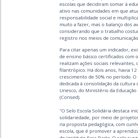
escolas que decidiram somar à edu
ativo nas comunidades em que atua
responsabilidade social e multipli
muito a fazer, mas o balanço dos a
considerando que o trabalho cost
registro nos meios de comunicação
Para citar apenas um indicador, ex
de ensino básico certificados com o 
realizam ações sociais relevantes,
filantrópico. Há dois anos, havia 12
crescimento de 50% no período. O se
dedicada à consolidação da cultura 
Unesco, do Ministério da Educação
(Consed).
"O Selo Escola Solidária destaca ini
solidariedade, por meio de projetos
na proposta pedagógica, com cunho
escola, que é promover a aprendiz
do Instituto Faça Parte. O selo su