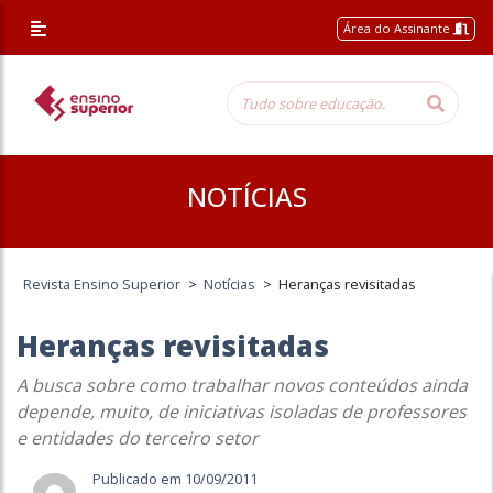
Área do Assinante
NOTÍCIAS
Revista Ensino Superior
>
Notícias
>
Heranças revisitadas
Heranças revisitadas
A busca sobre como trabalhar novos conteúdos ainda
depende, muito, de iniciativas isoladas de professores
e entidades do terceiro setor
Publicado em 10/09/2011