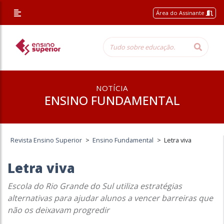
Área do Assinante
NOTÍCIA
ENSINO FUNDAMENTAL
Revista Ensino Superior
>
Ensino Fundamental
>
Letra viva
Letra viva
Escola do Rio Grande do Sul utiliza estratégias
alternativas para ajudar alunos a vencer barreiras que
não os deixavam progredir