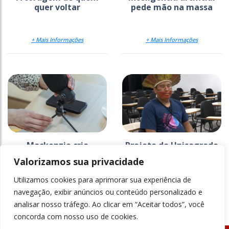
quer voltar
pede mão na massa
+ Mais Informações
+ Mais Informações
Mackenzie cria
Projeto do Unisagrado
estratégia para
na Ti Araribá faz 26
Valorizamos sua privacidade
comunicar a ciência
anos e ganha
documentário
Utilizamos cookies para aprimorar sua experiência de
+ Mais Informações
+ Mais Informações
navegação, exibir anúncios ou conteúdo personalizado e
analisar nosso tráfego. Ao clicar em “Aceitar todos”, você
concorda com nosso uso de cookies.