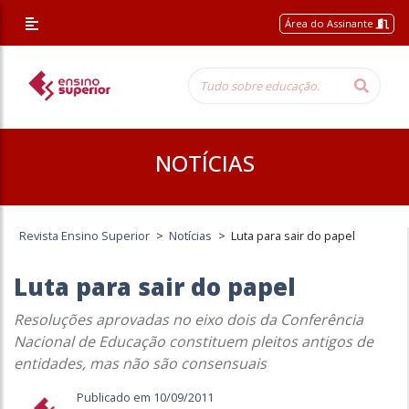
Área do Assinante
NOTÍCIAS
Revista Ensino Superior
>
Notícias
>
Luta para sair do papel
Luta para sair do papel
Resoluções aprovadas no eixo dois da Conferência
Nacional de Educação constituem pleitos antigos de
entidades, mas não são consensuais
Publicado em 10/09/2011