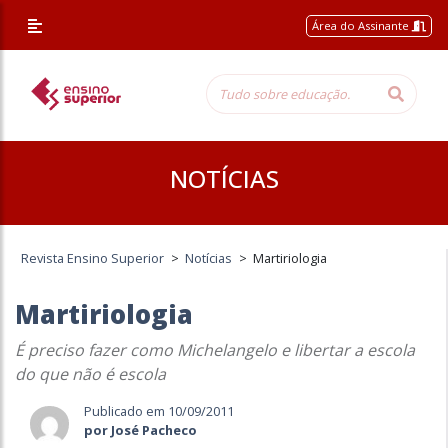
Área do Assinante
NOTÍCIAS
Revista Ensino Superior
>
Notícias
>
Martiriologia
Martiriologia
É preciso fazer como Michelangelo e libertar a escola
do que não é escola
Publicado em 10/09/2011
por José Pacheco