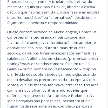
É necessário agir como Michelangelo, "retirar do
mármore aquilo que não é David", libertar a escola
daquilo que não faz sentido. É o que fazem as escolas
ditas "democráticas" ou "alternativas", desde que o
façam com sabedoria e responsabilidade.
Quase contemporâneo de Michelangelo, Comenius
concebeu uma teoria ainda hoje considerada
"avançada" e advogava uma educação em ambiente
escolar arejado. Mas, durante mais de quatro
séculos, os alunos foram armazenados em "estufas
calafetadas", alinhados em classes (pretensamente)
homogêneas e tratados como se fossem um só.
Galileu – outro homem do Renascimento – respirou
o ar fétido dos subterrâneos da Inquisição, quando
ousou desafiar os preconceitos da sua época. Com
lentes, que ele mesmo fabricava, atravessou os ares
com um novo olhar, contrariando aqueles que
defendiam as teses de Aristóteles e Ptolomeu. As
ideias arejadas são peregrinas, permitem que a
humanidade reoriente o seu complexo percurso.