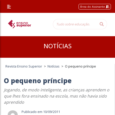
Área do Assinante
NOTÍCIAS
Revista Ensino Superior
>
Notícias
>
O pequeno príncipe
O pequeno príncipe
Jogando, de modo inteligente, as crianças aprendem o
que lhes fora ensinado na escola, mas não havia sido
aprendido
Publicado em 10/09/2011