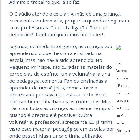
Admira o trabalho que lá se faz.
O Claúdio atende o celular. A mãe de uma criança,
numa outra enfermaria, pergunta quando chegariam
lá as professoras. Conclui a ligação: Por que
demoram? Também queremos aprender!
Jogando, de modo inteligente, as crianças vão
aprendendo o que lhes fora ensinado na
escola, mas não havia sido aprendido. No
José
Pequeno Príncipe, são curadas as mazelas do
Pacheco
corpo e as do espírito. Uma voluntária, aluna
Educador
de pedagogia, comenta: Fomos ensinadas a
e Escritor,
aprender de um só jeito, como a nossa
ex-diretor
professora pensava que estava certo. Aqui,
nós também trabalhamos os conteúdos. Mas
da escola
não com todas as crianças ao mesmo tempo. É
da Ponte,
quando é preciso e é possível. Outra
em Vila
voluntária, professora, acrescenta: Eu já tinha
das Aves
visto este material pedagógico em escolas por
(Portugal)
onde passei. Mas nunca o tinha utilizado.