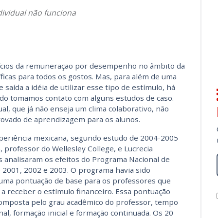
ividual não funciona
efícios da remuneração por desempenho no âmbito da
íficas para todos os gostos. Mas, para além de uma
saída a idéia de utilizar esse tipo de estímulo, há
ndo tomamos contato com alguns estudos de caso.
al, que já não enseja um clima colaborativo, não
rovado de aprendizagem para os alunos.
experiência mexicana, segundo estudo de 2004-2005
professor do Wellesley College, e Lucrecia
s analisaram os efeitos do Programa Nacional de
e 2001, 2002 e 2003. O programa havia sido
 uma pontuação de base para os professores que
a receber o estímulo financeiro. Essa pontuação
composta pelo grau acadêmico do professor, tempo
l, formação inicial e formação continua­da. Os 20