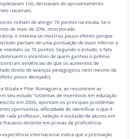
completavam 100, derivavam do aproveitamento
mes nacionais.
sores tinham de atingir 70 pontos na escala. Se o
to de mais de 20%, incorporado
ática, o sistema se mostrou pouco efetivo porque
eríodo partiam de uma pontuação de base inferior a
e imediato os 70 pontos. Segundo o estudo, o fato
diminuem o incentivo de quem ganhou o prêmio
encontram evidências de que os aumentos de
ltado direto de avanços pedagógicos nem mesmo de
efeito pouco desejado).
ra Mizala e Pilar Romaguera, ao resumirem as
 em seu estudo “Sistemas de incentivos em educação
, escrito em 2000, apontam os principais problemas
nto oportunista, dificuldade de identificar o que é
de cada professor, seleção e exclusão de alunos em
e fracasso docente em provas de proficiência.
experiência internacional indica que a premiação