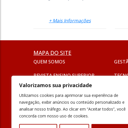
+ Mais Informações
MAPA DO SITE
QUEM SOMOS
GEST
REVISTA ENSINO SUPERIOR
TECN
ASSINATURA
Valorizamos sua privacidade
SEJA UM ANUNCIANTE
ESG
Utilizamos cookies para aprimorar sua experiência de
FORMAÇÃO
navegação, exibir anúncios ou conteúdo personalizado e
POLÍT
analisar nosso tráfego. Ao clicar em “Aceitar todos”, você
INOVAÇÃO
concorda com nosso uso de cookies.
UNIVE
PODCAST