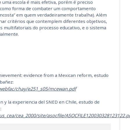
 uma escola é mais efetiva, porém é preciso
s como forma de combater um comportamento
encosta” em quem verdadeiramente trabalha). Além
nar critérios que contemplem diferentes objetivos,
as multifatoriais do processo educativo, e o sistema
ialmente.
hievement: evidence from a Mexican reform, estudo
ibañez:
/webfac/chay/e251_s05/mcewan.pdf
n y la experiencia del SNED en Chile, estudo de
:
s_cea/cea_2000/site/asocfile/ASOCFILE120030328123122.p