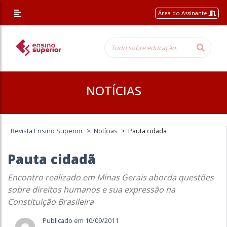
Área do Assinante
NOTÍCIAS
Revista Ensino Superior
>
Notícias
>
Pauta cidadã
Pauta cidadã
Encontro realizado em Minas Gerais aborda questões
sobre direitos humanos e sua expressão na
Constituição Brasileira
Publicado em 10/09/2011