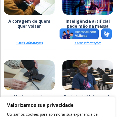
A coragem de quem
Inteligência artificial
quer voltar
pede mão na massa
+ Mais Informações
+ Mais Informações
Mackenzie cria
Projeto do Unisagrado
estratégia para
na Ti Araribá faz 26
Valorizamos sua privacidade
comunicar a ciência
anos e ganha
documentário
Utilizamos cookies para aprimorar sua experiência de