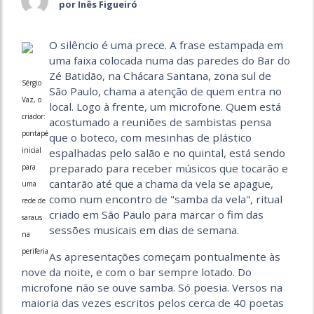
por Inês Figueiró
O silêncio é uma prece. A frase estampada em
uma faixa colocada numa das paredes do Bar do
Zé Batidão, na Chácara Santana, zona sul de
Sérgio
São Paulo, chama a atenção de quem entra no
Vaz, o
local. Logo à frente, um microfone. Quem está
criador:
acostumado a reuniões de sambistas pensa
pontapé
que o boteco, com mesinhas de plástico
inicial
espalhadas pelo salão e no quintal, está sendo
preparado para receber músicos que tocarão e
para
cantarão até que a chama da vela se apague,
uma
como num encontro de "samba da vela", ritual
rede de
criado em São Paulo para marcar o fim das
saraus
sessões musicais em dias de semana.
na
periferia
As apresentações começam pontualmente às
nove da noite, e com o bar sempre lotado. Do
microfone não se ouve samba. Só poesia. Versos na
maioria das vezes escritos pelos cerca de 40 poetas