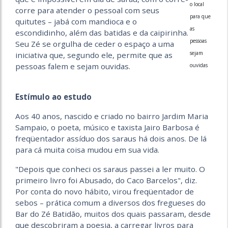
o local
corre para atender o pessoal com seus
para que
quitutes – jabá com mandioca e o
as
escondidinho, além das batidas e da caipirinha.
pessoas
Seu Zé se orgulha de ceder o espaço a uma
sejam
iniciativa que, segundo ele, permite que as
pessoas falem e sejam ouvidas.
ouvidas
Estímulo ao estudo
Aos 40 anos, nascido e criado no bairro Jardim Maria
Sampaio, o poeta, músico e taxista Jairo Barbosa é
freqüentador assíduo dos saraus há dois anos. De lá
para cá muita coisa mudou em sua vida.
"Depois que conheci os saraus passei a ler muito. O
primeiro livro foi Abusado, do Caco Barcelos", diz.
Por conta do novo hábito, virou freqüentador de
sebos – prática comum a diversos dos fregueses do
Bar do Zé Batidão, muitos dos quais passaram, desde
que descobriram a poesia, a carregar livros para