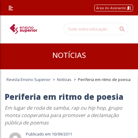
Área do Assinante
NOTÍCIAS
Revista Ensino Superior
>
Notícias
>
Periferia em ritmo de poesia
Periferia em ritmo de poesia
Em lugar de roda de samba, rap ou hip hop, grupo
monta cooperativa para promover a declamação
pública de poemas
Publicado em 10/09/2011