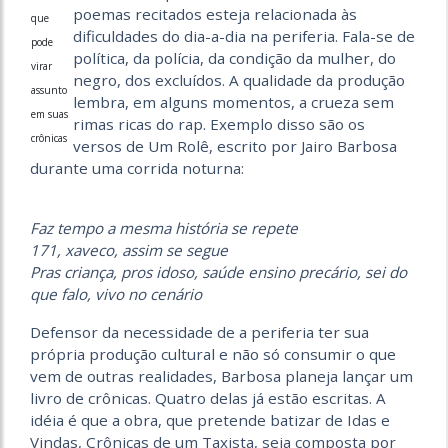
poemas recitados esteja relacionada às
que
dificuldades do dia-a-dia na periferia. Fala-se de
pode
política, da polícia, da condição da mulher, do
virar
negro, dos excluídos. A qualidade da produção
assunto
lembra, em alguns momentos, a crueza sem
em suas
rimas ricas do rap. Exemplo disso são os
crônicas
versos de Um Rolê, escrito por Jairo Barbosa
durante uma corrida noturna:
Faz tempo a mesma história se repete
171, xaveco, assim se segue
Pras criança, pros idoso, saúde ensino precário, sei do
que falo, vivo no cenário
Defensor da necessidade de a periferia ter sua
própria produção cultural e não só consumir o que
vem de outras realidades, Barbosa planeja lançar um
livro de crônicas. Quatro delas já estão escritas. A
idéia é que a obra, que pretende batizar de Idas e
Vindas, Crônicas de um Taxista, seja composta por