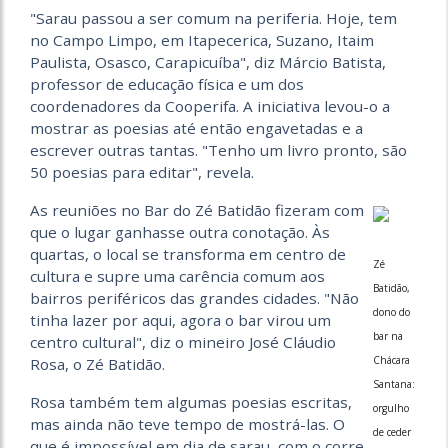
"Sarau passou a ser comum na periferia. Hoje, tem
no Campo Limpo, em Itapecerica, Suzano, Itaim
Paulista, Osasco, Carapicuíba", diz Márcio Batista,
professor de educação física e um dos
coordenadores da Cooperifa. A iniciativa levou-o a
mostrar as poesias até então engavetadas e a
escrever outras tantas. "Tenho um livro pronto, são
50 poesias para editar", revela.
As reuniões no Bar do Zé Batidão fizeram com
que o lugar ganhasse outra conotação. Às
quartas, o local se transforma em centro de
Zé
cultura e supre uma carência comum aos
Batidão,
bairros periféricos das grandes cidades. "Não
dono do
tinha lazer por aqui, agora o bar virou um
bar na
centro cultural", diz o mineiro José Cláudio
Chácara
Rosa, o Zé Batidão.
Santana:
Rosa também tem algumas poesias escritas,
orgulho
mas ainda não teve tempo de mostrá-las. O
de ceder
que é impossível em dia de sarau, com o corre-