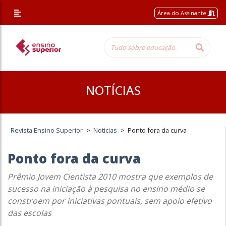
Área do Assinante
NOTÍCIAS
Revista Ensino Superior
>
Notícias
>
Ponto fora da curva
Ponto fora da curva
Prêmio Jovem Cientista 2010 mostra que exemplos de
sucesso na iniciação à pesquisa no ensino médio se
constroem por iniciativas pontuais, sem apoio efetivo
das escolas