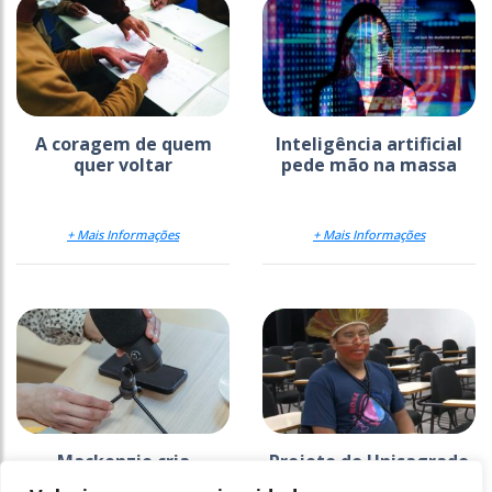
A coragem de quem
Inteligência artificial
quer voltar
pede mão na massa
+ Mais Informações
+ Mais Informações
Mackenzie cria
Projeto do Unisagrado
estratégia para
na Ti Araribá faz 26