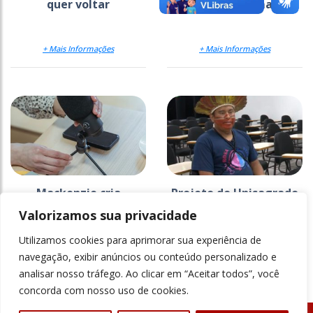
quer voltar
pede mão na massa
+ Mais Informações
+ Mais Informações
Mackenzie cria
Projeto do Unisagrado
estratégia para
na Ti Araribá faz 26
Valorizamos sua privacidade
comunicar a ciência
anos e ganha
documentário
Utilizamos cookies para aprimorar sua experiência de
+ Mais Informações
+ Mais Informações
navegação, exibir anúncios ou conteúdo personalizado e
analisar nosso tráfego. Ao clicar em “Aceitar todos”, você
concorda com nosso uso de cookies.