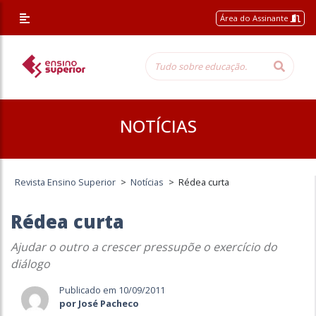
Área do Assinante
NOTÍCIAS
Revista Ensino Superior
>
Notícias
>
Rédea curta
Rédea curta
Ajudar o outro a crescer pressupõe o exercício do
diálogo
Publicado em 10/09/2011
por José Pacheco