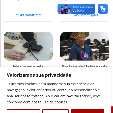
+ Mais Informações
+ Mais Informações
Mackenzie cria
Projeto do Unisagrado
estratégia para
na Ti Araribá faz 26
Valorizamos sua privacidade
comunicar a ciência
anos e ganha
documentário
Utilizamos cookies para aprimorar sua experiência de
+ Mais Informações
+ Mais Informações
navegação, exibir anúncios ou conteúdo personalizado e
analisar nosso tráfego. Ao clicar em “Aceitar todos”, você
concorda com nosso uso de cookies.