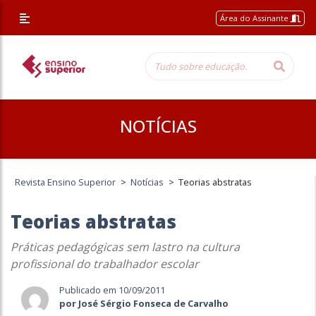
Área do Assinante
NOTÍCIAS
Revista Ensino Superior
>
Notícias
>
Teorias abstratas
Teorias abstratas
Práticas pedagógicas sem lastro na cultura
profissional do trabalhador escolar
Publicado em 10/09/2011
por José Sérgio Fonseca de Carvalho