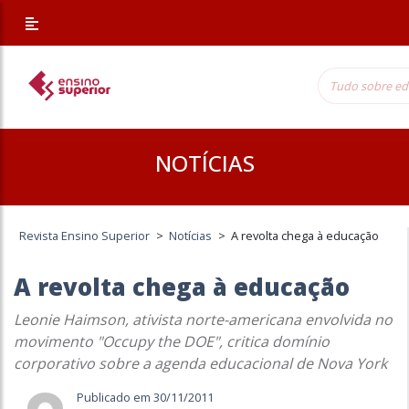
NOTÍCIAS
Revista Ensino Superior
>
Notícias
>
A revolta chega à educação
A revolta chega à educação
Leonie Haimson, ativista norte-americana envolvida no
movimento "Occupy the DOE", critica domínio
corporativo sobre a agenda educacional de Nova York
Publicado em 30/11/2011