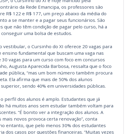
 USP, o Cursinho do XI é hoje mantido pela
contrário da Rede Emancipa, os professores são
re R$ 122 e R$ 177, um preço abaixo da média do
to a se manter e a pagar seus funcionários. São
es que não têm condição de pagar pelo curso, há a
a conseguir uma bolsa de estudos.
 vestibular, o Cursinho do XI oferece 20 vagas para
de ensino fundamental que buscam uma vaga nas
 e 30 vagas para um curso com foco em concursos
ho, Augusta Aparecida Barbosa, ressalta que o foco
sidade pública, “mas um bom número também procura
leta. Ela afirma que mais de 50% dos alunos
superior, sendo 40% em universidades públicas.
o perfil dos alunos é amplo. Estudantes que já
ão há muitos anos sem estudar também voltam para
scentes. “É bonito ver a integração dos alunos. A
s mais novos provoca certa renovação”, conta
 no entanto, que pelo menos 30% dos estudantes
ia dos casos por questões financeiras. “Muitas vezes