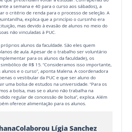
rante a semana e 40 para o curso aos sábados), a
 o critério de renda para o processo de seleção. A
intanilha, explica que a princípio o cursinho era
tituição, mas devido à evasão de alunos no meio do
soas não vinculadas à PUC.
próprios alunos da faculdade. São eles quem
lanos de aula. Apesar de o trabalho ser voluntário
mplementar para os alunos da faculdade), os
simbólico de R$ 15. “Consideramos isso importante,
 alunos e o curso”, aponta Malena. A coordenadora
enas o vestibular da PUC e que ser aluno do
ir uma bolsa de estudos na universidade. “Para os
mos a bolsa, mas se o aluno não trabalha na
dido regular de concessão de bolsa”, explica. Além
bém oferece alimentação para os alunos.
hanaColaborou Lígia Sanchez