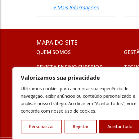
+ Mais Informações
MAPA DO SITE
QUEM SOMOS
GEST
REVISTA ENSINO SUPERIOR
TECN
ASSINATURA
Valorizamos sua privacidade
SEJA UM ANUNCIANTE
ESG
Utilizamos cookies para aprimorar sua experiência de
FORMAÇÃO
navegação, exibir anúncios ou conteúdo personalizado e
POLÍT
analisar nosso tráfego. Ao clicar em “Aceitar todos”, você
INOVAÇÃO
concorda com nosso uso de cookies.
UNIVE
PODCAST
Personalizar
Rejeitar
Aceitar tudo