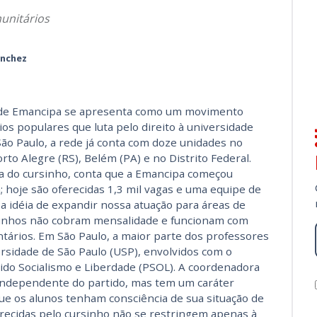
unitários
anchez
Rede Emancipa se apresenta como um movimento
ios populares que luta pelo direito à universidade
ão Paulo, a rede já conta com doze unidades no
rto Alegre (RS), Belém (PA) e no Distrito Federal.
a do cursinho, conta que a Emancipa começou
; hoje são oferecidas 1,3 mil vagas e uma equipe de
a idéia de expandir nossa atuação para áreas de
rsinhos não cobram mensalidade e funcionam com
tários. Em São Paulo, a maior parte dos professores
rsidade de São Paulo (USP), envolvidos com o
ido Socialismo e Liberdade (PSOL). A coordenadora
é independente do partido, mas tem um caráter
ue os alunos tenham consciência de sua situação de
ferecidas pelo cursinho não se restringem apenas à