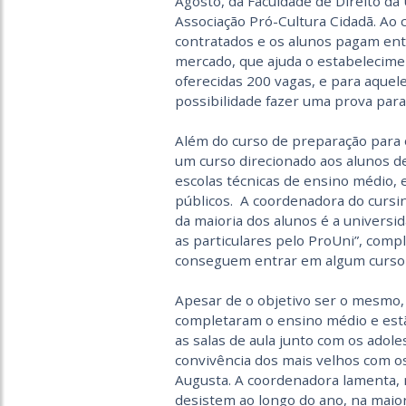
Agosto, da Faculdade de Direito da
Associação Pró-Cultura Cidadã. Ao 
contratados e os alunos pagam ent
mercado, que ajuda o estabelecimen
oferecidas 200 vagas, e para aquel
possibilidade fazer uma prova par
Além do curso de preparação para o
um curso direcionado aos alunos 
escolas técnicas de ensino médio,
públicos. A coordenadora do cursin
da maioria dos alunos é a univer
as particulares pelo ProUni”, comp
conseguem entrar em algum curso 
Apesar de o objetivo ser o mesmo, 
completaram o ensino médio e est
as salas de aula junto com os adole
convivência dos mais velhos com o
Augusta. A coordenadora lamenta,
desistem ao longo do ano, na maior