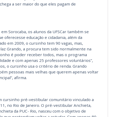
 chega a ser maior do que eles pagam de
o, em Sorocaba, os alunos da UFSCar também se
e oferecesse educação e cidadania, além da
dado em 2009, o cursinho tem 90 vagas, mas,
laz Grando, a procura tem sido normalmente na
 sonho é poder receber todos, mas o programa
idade e com apenas 25 professores voluntários”,
os, o cursinho usa o critério de renda. Grando
bém pessoas mais velhas que querem apenas voltar
cipal”, afirma.
um cursinho pré-vestibular comunitário vinculado a
, no Rio de Janeiro. O pré-vestibular Anchieta,
chieta da PUC- Rio, nasceu com o objetivo de
ade que pretendiam voltar a estudar. Com apenas 80