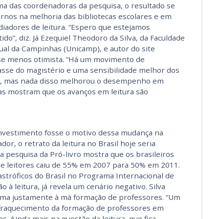
, uma das coordenadoras da pesquisa, o resultado se
rnos na melhoria das bibliotecas escolares e em
adores de leitura. “Espero que estejamos
o”, diz. Já Ezequiel Theodoro da Silva, da Faculdade
ual da Campinhas (Unicamp), e autor do site
lise menos otimista. “Há um movimento de
asse do magistério e uma sensibilidade melhor dos
er, mas nada disso melhorou o desempenho em
sas mostram que os avanços em leitura são
investimento fosse o motivo dessa mudança na
or, o retrato da leitura no Brasil hoje seria
 pesquisa da Pró-livro mostra que os brasileiros
e leitores caiu de 55% em 2007 para 50% em 2011.
stróficos do Brasil no Programa Internacional de
o à leitura, já revela um cenário negativo. Silva
ama justamente à má formação de professores. “Um
nfraquecimento da formação de professores em
s. Ainda mais na questão da leitura, que fica