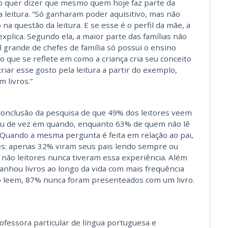
sso quer dizer que mesmo quem hoje faz parte da
a leitura. “Só ganharam poder aquisitivo, mas não
a questão da leitura. E se esse é o perfil da mãe, a
explica. Segundo ela, a maior parte das famílias não
 grande de chefes de família só possui o ensino
o que se reflete em como a criança cria seu conceito
a criar esse gosto pela leitura a partir do exemplo,
 livros.”
 conclusão da pesquisa de que 49% dos leitores veem
u de vez em quando, enquanto 63% de quem não lê
 Quando a mesma pergunta é feita em relação ao pai,
es: apenas 32% viram seus pais lendo sempre ou
ão leitores nunca tiveram essa experiência. Além
anhou livros ao longo da vida com mais frequência
ão leem, 87% nunca foram presenteados com um livro.
ofessora particular de língua portuguesa e