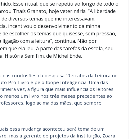
ido. Esse ritual, que se repetiu ao longo de todo o
cou Thaís Granato, hoje veterinária. “A liberdade
a de diversos temas que me interessavam,
cia, incentivou o desenvolvimento da minha
de de escolher os temas que quisesse, sem pressão,
 ligação com a leitura”, continua. Não por
em que ela leu, à parte das tarefas da escola, seu
ia: História Sem Fim, de Michel Ende.
a das conclusões da pesquisa “Retratos da Leitura no
tuto Pró-Livro e pelo Ibope Inteligência. Uma das
imeira vez, a figura que mais influencia os leitores
ao menos um livro nos três meses precedentes ao
professores, logo acima das mães, que sempre
quais essa mudança aconteceu será tema de um
ro, mas a gerente de projetos da instituição, Zoara