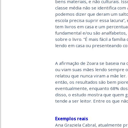
bens materiais, e não culturais. I
classe média não se identifica com 
podemos dizer que deram um salto n
escola precisa suprir essa lacuna”, 
tem livros em casa e um percentual
fundamental e/ou são analfabetos, 
sobre o livro. “É mais fácil a famíli
lendo em casa ou presenteando com
A afirmação de Zoara se baseia na
ou viam suas mães lendo sempre o
relatou que nunca viram a mãe ler.
então, os resultados são bem pior
eventualmente, enquanto 68% dos n
disso, o estudo mostra que quem g
tende a ser leitor. Entre os que n
Exemplos reais
Ana Graziela Cabral, atualmente pr