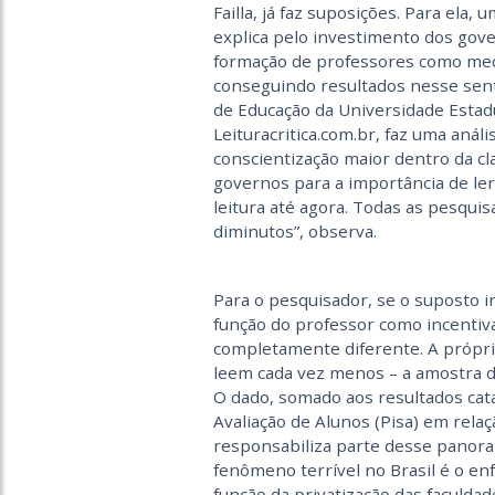
Failla, já faz suposições. Para ela
explica pelo investimento dos gove
formação de professores como medi
conseguindo resultados nesse sentid
de Educação da Universidade Estad
Leituracritica.com.br, faz uma aná
conscientização maior dentro da cl
governos para a importância de l
leitura até agora. Todas as pesqui
diminutos”, observa.
Para o pesquisador, se o suposto 
função do professor como incentivad
completamente diferente. A própria
leem cada vez menos – a amostra d
O dado, somado aos resultados cata
Avaliação de Alunos (Pisa) em relaçã
responsabiliza parte desse panor
fenômeno terrível no Brasil é o e
função da privatização das faculdade