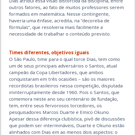
Dias atribui essa visão distorcida da disciplina, entre
outros fatores, ao fato de muitos professores serem
formados em matemática. Nesse contingente,
haveria uma ênfase, acredita, na “decoreba de
fórmulas”, que resolveria mais facilmente a
necessidade de trabalhar o conteúdo previsto.
Times diferentes, objetivos iguais
O São Paulo, time para o qual torce Dias, tem como
um de seus principais adversários o Santos, atual
campeão da Copa Libertadores, que ambos
conquistaram em três ocasiões – são os maiores
recordistas brasileiros nessa competição, disputada
ininterruptamente desde 1960. Pois o Santos, que
comemora neste ano seu centenário de fundação,
tem, entre seus fervorosos torcedores, os
pesquisadores Marcos Duarte e Emico Okuno.
Apesar dessa diferença clubística, pivô de discussões
que podem ser intermináveis, Duarte e Okuno estão
alinhados com Dias em ao menos dois aspectos: o