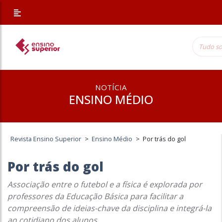
NOTÍCIA
ENSINO MÉDIO
Revista Ensino Superior
>
Ensino Médio
>
Por trás do gol
Por trás do gol
Associação entre o futebol e a física é explorada por
professores da Educação Básica para facilitar a
compreensão de ideias-chave da disciplina e integrá-la
ao cotidiano dos alunos