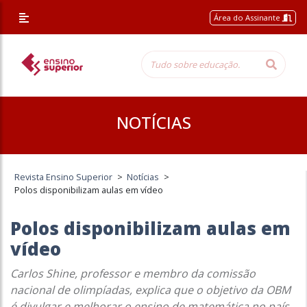
Área do Assinante
NOTÍCIAS
Revista Ensino Superior
>
Notícias
>
Polos disponibilizam aulas em vídeo
Polos disponibilizam aulas em
vídeo
Carlos Shine, professor e membro da comissão
nacional de olimpíadas, explica que o objetivo da OBM
é divulgar e melhorar o ensino de matemática no país,