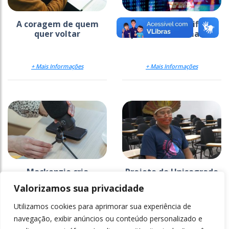
A coragem de quem
Inteligência artificial
quer voltar
pede mão na massa
+ Mais Informações
+ Mais Informações
Mackenzie cria
Projeto do Unisagrado
estratégia para
na Ti Araribá faz 26
Valorizamos sua privacidade
comunicar a ciência
anos e ganha
documentário
Utilizamos cookies para aprimorar sua experiência de
+ Mais Informações
+ Mais Informações
navegação, exibir anúncios ou conteúdo personalizado e