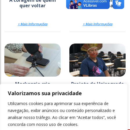
A coragem de quem
Inteligência artificial
quer voltar
pede mão na massa
+ Mais Informações
+ Mais Informações
Mackenzie cria
Projeto do Unisagrado
estratégia para
na Ti Araribá faz 26
Valorizamos sua privacidade
comunicar a ciência
anos e ganha
documentário
Utilizamos cookies para aprimorar sua experiência de
+ Mais Informações
+ Mais Informações
navegação, exibir anúncios ou conteúdo personalizado e
analisar nosso tráfego. Ao clicar em “Aceitar todos”, você
concorda com nosso uso de cookies.