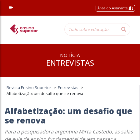
Área do Assinante
NOTÍCIA
ENTREVISTAS
Revista Ensino Superior
>
Entrevistas
>
Alfabetização: um desafio que se renova
Alfabetização: um desafio que
se renova
Para a pesquisadora argentina Mirta Castedo, as salas
de aula de ensino fundamental devem passar a