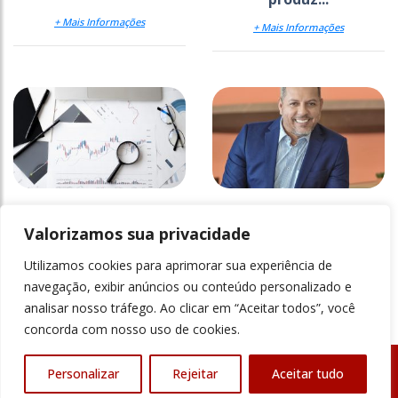
+ Mais Informações
+ Mais Informações
Avaliando a qualidade
Pandemia e educação:
da educação superior
quais as
Valorizamos sua privacidade
transformações?
Utilizamos cookies para aprimorar sua experiência de
+ Mais Informações
+ Mais Informações
navegação, exibir anúncios ou conteúdo personalizado e
analisar nosso tráfego. Ao clicar em “Aceitar todos”, você
concorda com nosso uso de cookies.
Personalizar
Rejeitar
Aceitar tudo
© Revista Ensino Superior - Todos os direitos reservados