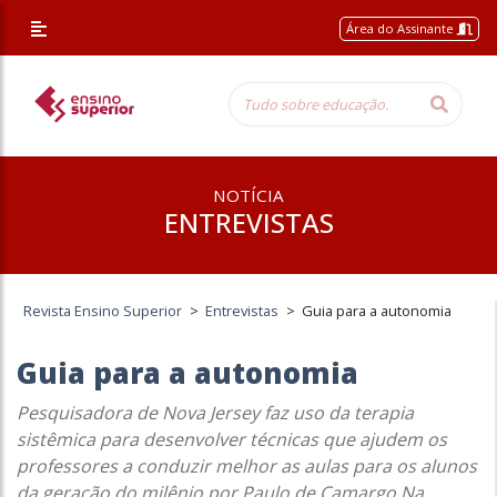
Área do Assinante
NOTÍCIA
ENTREVISTAS
Revista Ensino Superior
>
Entrevistas
>
Guia para a autonomia
Guia para a autonomia
Pesquisadora de Nova Jersey faz uso da terapia
sistêmica para desenvolver técnicas que ajudem os
professores a conduzir melhor as aulas para os alunos
da geração do milênio por Paulo de Camargo Na