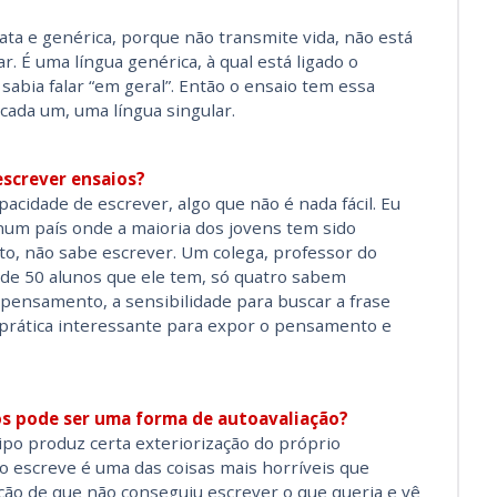
ata e genérica, porque não transmite vida, não está
ar. É uma língua genérica, à qual está ligado o
sabia falar “em geral”. Então o ensaio tem essa
 cada um, uma língua singular.
escrever ensaios?
acidade de escrever, algo que não é nada fácil. Eu
 num país onde a maioria dos jovens tem sido
to, não sabe escrever. Um colega, professor do
 de 50 alunos que ele tem, só quatro sabem
 pensamento, a sensibilidade para buscar a frase
prática interessante para expor o pensamento e
ios pode ser uma forma de autoavaliação?
tipo produz certa exteriorização do próprio
escreve é uma das coisas mais horríveis que
ão de que não conseguiu escrever o que queria e vê