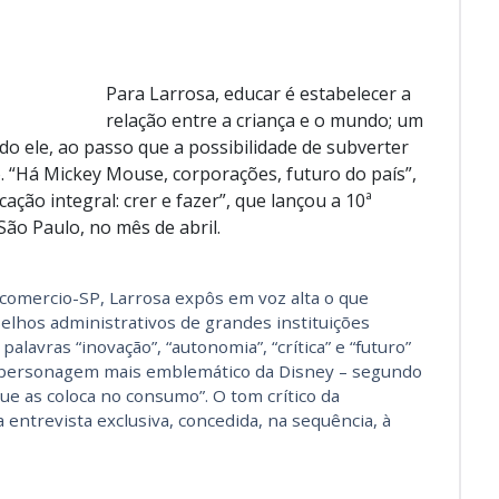
Para Larrosa, educar é estabelecer a
relação entre a criança e o mundo; um
do ele, ao passo que a possibilidade de subverter
. “Há Mickey Mouse, corporações, futuro do país”,
ção integral: crer e fazer”, que lançou a 10ª
São Paulo, no mês de abril.
ecomercio-SP, Larrosa expôs em voz alta o que
selhos administrativos de grandes instituições
alavras “inovação”, “autonomia”, “crítica” e “futuro”
o personagem mais emblemático da Disney – segundo
ue as coloca no consumo”. O tom crítico da
 entrevista exclusiva, concedida, na sequência, à