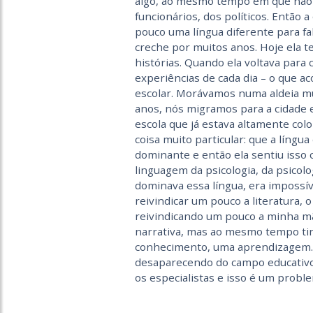
algo, ao mesmo tempo em que não se
funcionários, dos políticos. Então 
pouco uma língua diferente para fa
creche por muitos anos. Hoje ela t
histórias. Quando ela voltava para 
experiências de cada dia – o que a
escolar. Morávamos numa aldeia mu
anos, nós migramos para a cidade
escola que já estava altamente colo
coisa muito particular: que a língua
dominante e então ela sentiu isso
linguagem da psicologia, da psicolog
dominava essa língua, era impossíve
reivindicar um pouco a literatura, o
reivindicando um pouco a minha mãe
narrativa, mas ao mesmo tempo tin
conhecimento, uma aprendizagem. E
desaparecendo do campo educativo
os especialistas e isso é um proble