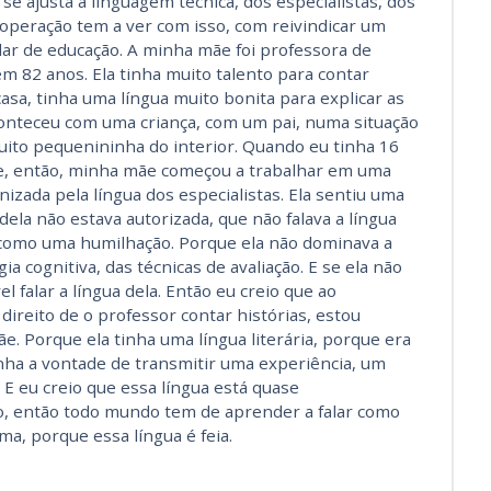
 ajusta à linguagem técnica, dos especialistas, dos
a operação tem a ver com isso, com reivindicar um
lar de educação. A minha mãe foi professora de
em 82 anos. Ela tinha muito talento para contar
casa, tinha uma língua muito bonita para explicar as
conteceu com uma criança, com um pai, numa situação
ito pequenininha do interior. Quando eu tinha 16
 e, então, minha mãe começou a trabalhar em uma
nizada pela língua dos especialistas. Ela sentiu uma
 dela não estava autorizada, que não falava a língua
 como uma humilhação. Porque ela não dominava a
ia cognitiva, das técnicas de avaliação. E se ela não
l falar a língua dela. Então eu creio que ao
 direito de o professor contar histórias, estou
. Porque ela tinha uma língua literária, porque era
ha a vontade de transmitir uma experiência, um
 eu creio que essa língua está quase
, então todo mundo tem de aprender a falar como
ma, porque essa língua é feia.