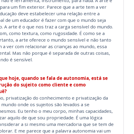
 não é ferramenta, instrumento, para nada. A arte é
para um fim exterior. Parece que a arte tem a ver
ucação deve estabelecer uma relação entre a
ipal de um educador é fazer com que o mundo seja
. A arte é o que nos traz a carga sensível do mundo.
om, como textura, como rugosidade. É como se a
rtanto, a arte oferece o mundo sensível e não tanto
 a ver com relacionar as crianças ao mundo, essa
ntal. Mas não porque é separada de outras coisas,
ndo é sensível.
que hoje, quando se fala de autonomia, está se
rução do sujeito como cliente e como
uê?
o, privatização do conhecimento e privatização da
 mundo onde os sujeitos são levados a se
mesmos. Eu tenho o meu corpo, minhas capacidades,
zar aquilo de que sou propriedade. É uma lógica
considerar a si mesmo uma mercadoria que se tem de
plorar. E me parece que a palavra autonomia vai um