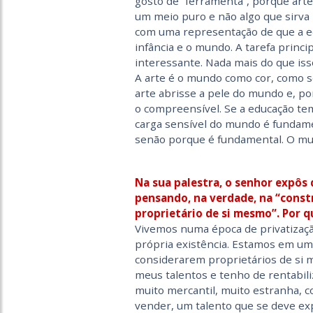
gosto de “ferramenta”, porque arte
um meio puro e não algo que sirva 
com uma representação de que a ed
infância e o mundo. A tarefa princ
interessante. Nada mais do que isso
A arte é o mundo como cor, como s
arte abrisse a pele do mundo e, po
o compreensível. Se a educação tem
carga sensível do mundo é fundame
senão porque é fundamental. O mu
Na sua palestra, o senhor expôs 
pensando, na verdade, na “const
proprietário de si mesmo”. Por q
Vivemos numa época de privatizaçã
própria existência. Estamos em um
considerarem proprietários de si 
meus talentos e tenho de rentabili
muito mercantil, muito estranha, 
vender, um talento que se deve ex