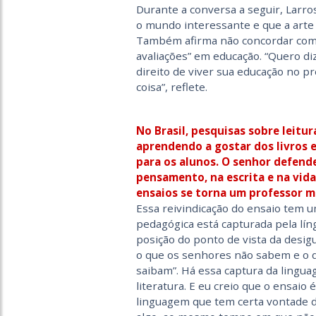
Durante a conversa a seguir, Larros
o mundo interessante e que a arte
Também afirma não concordar co
avaliações” em educação. “Quero di
direito de viver sua educação no p
coisa”, reflete.
No Brasil, pesquisas sobre leitu
aprendendo a gostar dos livros e
para os alunos. O senhor defend
pensamento, na escrita e na vida
ensaios se torna um professor m
Essa reivindicação do ensaio tem u
pedagógica está capturada pela lí
posição do ponto de vista da desigu
o que os senhores não sabem e o q
saibam”. Há essa captura da lingua
literatura. E eu creio que o ensai
linguagem que tem certa vontade d