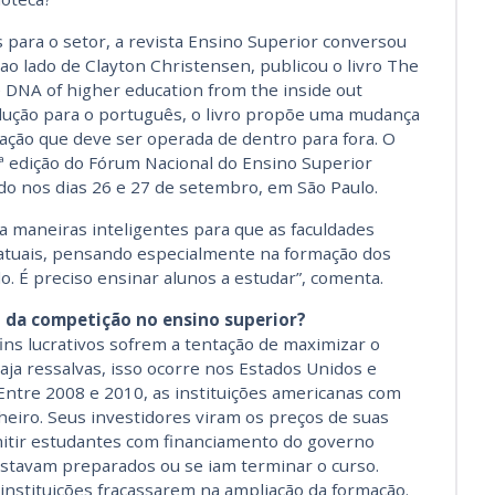
s para o setor, a revista Ensino Superior conversou
 ao lado de Clayton Christensen, publicou o livro The
e DNA of higher education from the inside out
adução para o português, o livro propõe uma mudança
ação que deve ser operada de dentro para fora. O
ª edição do Fórum Nacional do Ensino Superior
ado nos dias 26 e 27 de setembro, em São Paulo.
ca maneiras inteligentes para que as faculdades
atuais, pensando especialmente na formação dos
o. É preciso ensinar alunos a estudar”, comenta.
o da competição no ensino superior?
ns lucrativos sofrem a tentação de maximizar o
aja ressalvas, isso ocorre nos Estados Unidos e
ntre 2008 e 2010, as instituições americanas com
heiro. Seus investidores viram os preços de suas
mitir estudantes com financiamento do governo
estavam preparados ou se iam terminar o curso.
instituições fracassarem na ampliação da formação.