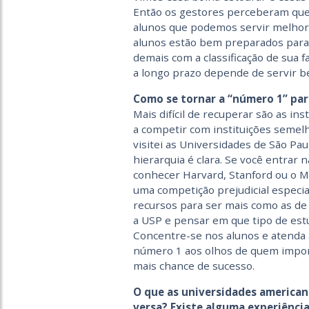
Então os gestores perceberam que é
alunos que podemos servir melhor 
alunos estão bem preparados para
demais com a classificação de sua 
a longo prazo depende de servir b
Como se tornar a “número 1” par
Mais difícil de recuperar são as in
a competir com instituições semelha
visitei as Universidades de São Paul
hierarquia é clara. Se você entrar 
conhecer Harvard, Stanford ou o MI
uma competição prejudicial especia
recursos para ser mais como as de
a USP e pensar em que tipo de est
Concentre-se nos alunos e atenda a
número 1 aos olhos de quem import
mais chance de sucesso.
O que as universidades american
versa? Existe alguma experiênci