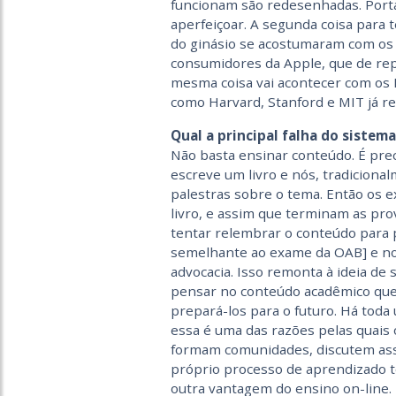
funcionam são redesenhadas. Portan
aperfeiçoar. A segunda coisa para 
do ginásio se acostumaram com os A
consumidores da Apple, que de re
mesma coisa vai acontecer com os M
como Harvard, Stanford e MIT já r
Qual a principal falha do sistema
Não basta ensinar conteúdo. É pre
escreve um livro e nós, tradiciona
palestras sobre o tema. Então os 
livro, e assim que terminam as pro
tentar relembrar o conteúdo para 
semelhante ao exame da OAB] e no 
advocacia. Isso remonta à ideia de
pensar no conteúdo acadêmico que 
prepará-los para o futuro. Há toda
essa é uma das razões pelas quais
formam comunidades, discutem as
próprio processo de aprendizado t
outra vantagem do ensino on-line.