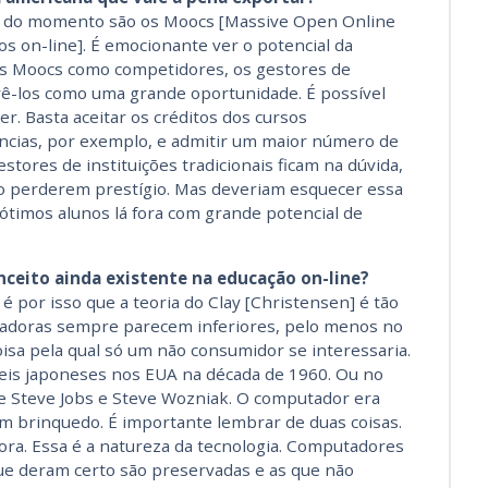
s do momento são os Moocs [Massive Open Online
s on-line]. É emocionante ver o potencial da
 os Moocs como competidores, os gestores de
 vê-los como uma grande oportunidade. É possível
r. Basta aceitar os créditos dos cursos
ências, por exemplo, e admitir um maior número de
estores de instituições tradicionais ficam na dúvida,
o perderem prestígio. Mas deveriam esquecer essa
 ótimos alunos lá fora com grande potencial de
nceito ainda existente na educação on-line?
é por isso que a teoria do Clay [Christensen] é tão
zadoras sempre parecem inferiores, pelo menos no
coisa pela qual só um não consumidor se interessaria.
is japoneses nos EUA na década de 1960. Ou no
e Steve Jobs e Steve Wozniak. O computador era
m brinquedo. É importante lembrar de duas coisas.
ora. Essa é a natureza da tecnologia. Computadores
e deram certo são preservadas e as que não