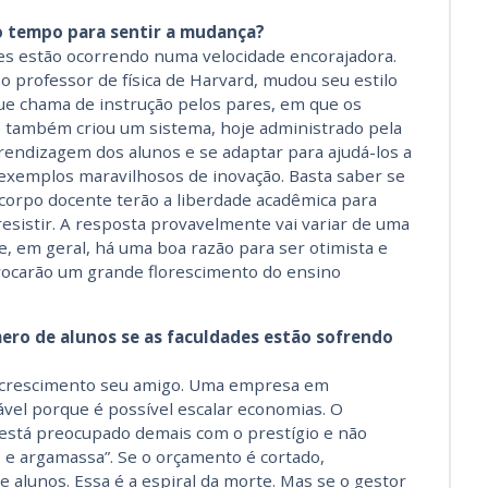
o tempo para sentir a mudança?
ões estão ocorrendo numa velocidade encorajadora.
 professor de física de Harvard, mudou seu estilo
que chama de instrução pelos pares, em que os
e também criou um sistema, hoje administrado pela
rendizagem dos alunos e se adaptar para ajudá-los a
 exemplos maravilhosos de inovação. Basta saber se
 corpo docente terão a liberdade acadêmica para
resistir. A resposta provavelmente vai variar de uma
e, em geral, há uma boa razão para ser otimista e
vocarão um grande florescimento do ensino
ro de alunos se as faculdades estão sofrendo
 crescimento seu amigo. Uma empresa em
vel porque é possível escalar economias. O
está preocupado demais com o prestígio e não
 e argamassa”. Se o orçamento é cortado,
alunos. Essa é a espiral da morte. Mas se o gestor