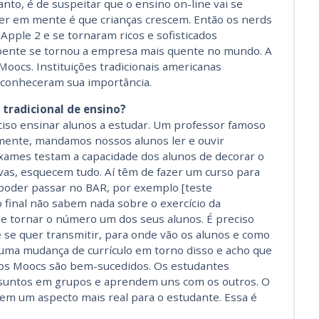
to, é de suspeitar que o ensino on-line vai se
ter em mente é que crianças crescem. Então os nerds
pple 2 e se tornaram ricos e sofisticados
pente se tornou a empresa mais quente no mundo. A
oocs. Instituições tradicionais americanas
econheceram sua importância.
 tradicional de ensino?
ciso ensinar alunos a estudar. Um professor famoso
lmente, mandamos nossos alunos ler e ouvir
exames testam a capacidade dos alunos de decorar o
vas, esquecem tudo. Aí têm de fazer um curso para
poder passar no BAR, por exemplo [teste
final não sabem nada sobre o exercício da
 se tornar o número um dos seus alunos. É preciso
se quer transmitir, para onde vão os alunos e como
 uma mudança de currículo em torno disso e acho que
 os Moocs são bem-sucedidos. Os estudantes
suntos em grupos e aprendem uns com os outros. O
em um aspecto mais real para o estudante. Essa é