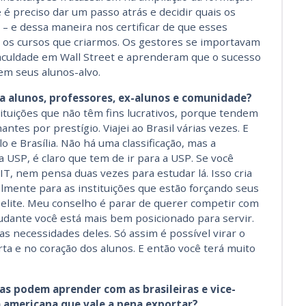
 preciso dar um passo atrás e decidir quais os
– e dessa maneira nos certificar de que esses
 os cursos que criarmos. Os gestores se importavam
faculdade em Wall Street e aprenderam que o sucesso
em seus alunos-alvo.
a alunos, professores, ex-alunos e comunidade?
stituições que não têm fins lucrativos, porque tendem
ntes por prestígio. Viajei ao Brasil várias vezes. E
o e Brasília. Não há uma classificação, mas a
na USP, é claro que tem de ir para a USP. Se você
T, nem pensa duas vezes para estudar lá. Isso cria
lmente para as instituições que estão forçando seus
 elite. Meu conselho é parar de querer competir com
udante você está mais bem posicionado para servir.
s necessidades deles. Só assim é possível virar o
a e no coração dos alunos. E então você terá muito
as podem aprender com as brasileiras e vice-
a americana que vale a pena exportar?