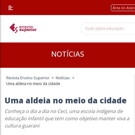
Área do Assi
NOTÍCIAS
Revista Ensino Superior
>
Notícias
>
Uma aldeia no meio da cidade
Uma aldeia no meio da cidade
Conheça o dia a dia no Ceci, uma escola indígena de
educação infantil que tem como objetivo manter viva a
cultura guarani