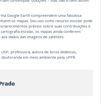
eriam contemplar soluções – mas não é bem assim.
aforma Google Earth compreendem uma fabulosa
tituem os mapas. Seu uso como recurso escolar pode
sclarecimentos prévios sobre suas contribuições e
a cartografia escolar, os mapas ainda conferem
e aos dados das imagens de satélites.
USP, professora, autora de livros didáticos,
 e doutoranda em meio ambiente pela UFPR.
 Prado