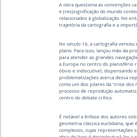
A obra questiona as convenções car
e (res)significação do mundo con
relacionados à globalização. No ent
trajetória da cartografia e a impor
No século 16, a cartografia venceu
plano. Para isso, lançou mão da pr
para atender as grandes navegaçõe
a Europa no centro do planisfério 
óbvio e indiscutível, dispensando 
problematizações acerca dessa rep
como um dos pilares da “crise dos 
processo de reprodução automatiz
centro do debate crítico.
É notável a ênfase dos autores so
geometria clássica euclidiana, que
complexos, cujas representações sã
ideia do livro é desestruturá-los 