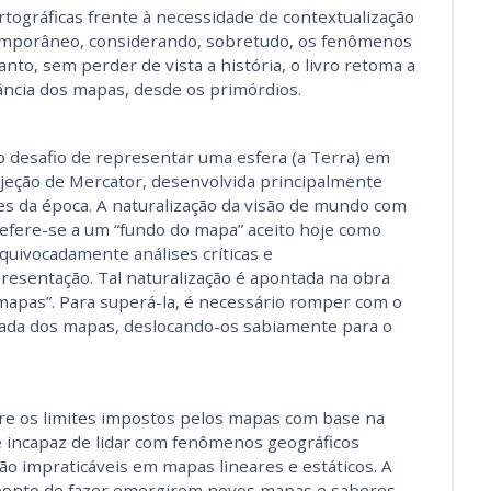
tográficas frente à necessidade de contextualização
temporâneo, considerando, sobretudo, os fenômenos
anto, sem perder de vista a história, o livro retoma a
tância dos mapas, desde os primórdios.
 o desafio de representar uma esfera (a Terra) em
ojeção de Mercator, desenvolvida principalmente
s da época. A naturalização da visão de mundo com
refere-se a um “fundo do mapa” aceito hoje como
equivocadamente análises críticas e
resentação. Tal naturalização é apontada na obra
mapas”. Para superá-la, é necessário romper com o
ada dos mapas, deslocando-os sabiamente para o
bre os limites impostos pelos mapas com base na
 é incapaz de lidar com fenômenos geográficos
o impraticáveis em mapas lineares e estáticos. A
a ponto de fazer emergirem novos mapas e saberes –