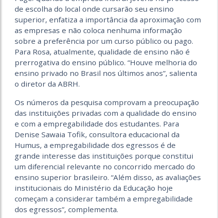
de escolha do local onde cursarão seu ensino
superior, enfatiza a importância da aproximação com
as empresas e não coloca nenhuma informação
sobre a preferência por um curso público ou pago.
Para Rosa, atualmente, qualidade de ensino não é
prerrogativa do ensino público. “Houve melhoria do
ensino privado no Brasil nos últimos anos”, salienta
o diretor da ABRH.
Os números da pesquisa comprovam a preocupação
das instituições privadas com a qualidade do ensino
e com a empregabilidade dos estudantes. Para
Denise Sawaia Tofik, consultora educacional da
Humus, a empregabilidade dos egressos é de
grande interesse das instituições porque constitui
um diferencial relevante no concorrido mercado do
ensino superior brasileiro. “Além disso, as avaliações
institucionais do Ministério da Educação hoje
começam a considerar também a empregabilidade
dos egressos”, complementa.