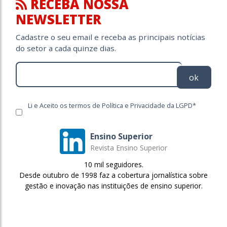
RECEBA NOSSA
NEWSLETTER
Cadastre o seu email e receba as principais notícias
do setor a cada quinze dias.
ok
Li e Aceito os termos de Política e Privacidade da LGPD*
Ensino Superior
Revista Ensino Superior
10 mil seguidores.
Desde outubro de 1998 faz a cobertura jornalística sobre
gestão e inovação nas instituições de ensino superior.