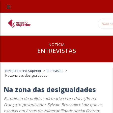
NOTÍCIA
ENTREVISTAS
Revista Ensino Superior
>
Entrevistas
>
Na zona das desigualdades
Na zona das desigualdades
Estudioso da política afirmativa em educação na
França, o pesquisador Sylvain Broccolichi diz que as
escolas em áreas de vulnerabilidade social ficaram