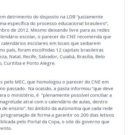
” em detrimento do disposto na LDB “justamente
a específica do processo educacional brasileiro”,
embro de 2012. Mesmo deixando livre para as redes
alendário escolar, o parecer do CNE recomenda que
s calendários escolares em locais que sediarem
no país, foram escolhidas 12 capitais brasileiras
a, Natal, Recife, Salvador, Cuiabá, Brasília, Belo
o, Curitiba e Porto Alegre.
as pelo MEC, que homologou o parecer do CNE em
o passado. Na ocasião, a pasta informou “que deve
ra o ministério, é “plenamente possível conciliar a
agnitude atrai com o calendário de aulas, dentro
a de ensino”. No âmbito da autonomia que cada rede
 programação de forma a garantir os 200 dias letivos
blicada pelo Portal da Copa, o site do governo que
vento.