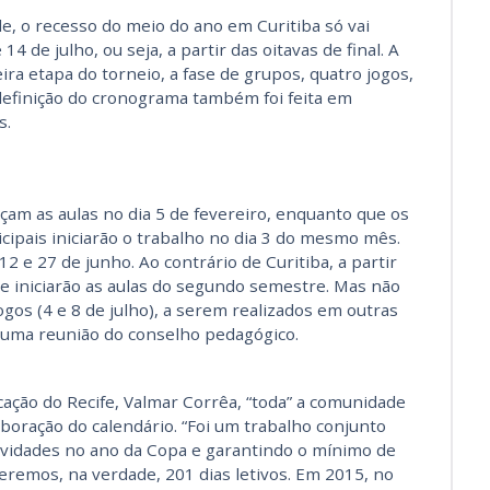
 o recesso do meio do ano em Curitiba só vai
4 de julho, ou seja, a partir das oitavas de final. A
ira etapa do torneio, a fase de grupos, quatro jogos,
definição do cronograma também foi feita em
s.
eçam as aulas no dia 5 de fevereiro, enquanto que os
cipais iniciarão o trabalho no dia 3 do mesmo mês.
12 e 27 de junho. Ao contrário de Curitiba, a partir
 se iniciarão as aulas do segundo semestre. Mas não
ogos (4 e 8 de julho), a serem realizados em outras
a uma reunião do conselho pedagógico.
ação do Recife, Valmar Corrêa, “toda” a comunidade
aboração do calendário. “Foi um trabalho conjunto
tividades no ano da Copa e garantindo o mínimo de
 Teremos, na verdade, 201 dias letivos. Em 2015, no