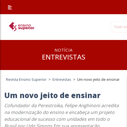
NOTÍCIA
ENTREVISTAS
Revista Ensino Superior
>
Entrevistas
>
Um novo jeito de ensinar
Um novo jeito de ensinar
Cofundador da Perestroika, Felipe Anghinoni acredita
na modernização do ensino e encabeça um projeto
educacional de sucesso com unidades em todo o
Brasil por Udo Simons Em sua apresentação