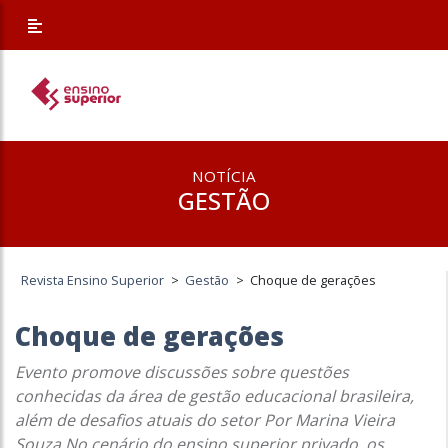
NOTÍCIA
GESTÃO
Revista Ensino Superior
>
Gestão
>
Choque de gerações
Choque de gerações
Evento promove discussões sobre questões
conhecidas da área de gestão educacional brasileira,
além de desafios atuais do setor Por Marina Vieira
Souza No cenário do ensino superior privado, os