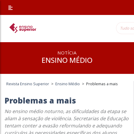
NOTÍCIA
ENSINO MÉDIO
Revista Ensino Superior
>
Ensino Médio
>
Problemas a mais
Problemas a mais
No ensino médio noturno, as dificuldades da etapa se
aliam à sensação de violência. Secretarias de Educação
tentam conter a evasão reformulando e adequando
currículos às necessidades específicas dos alunos