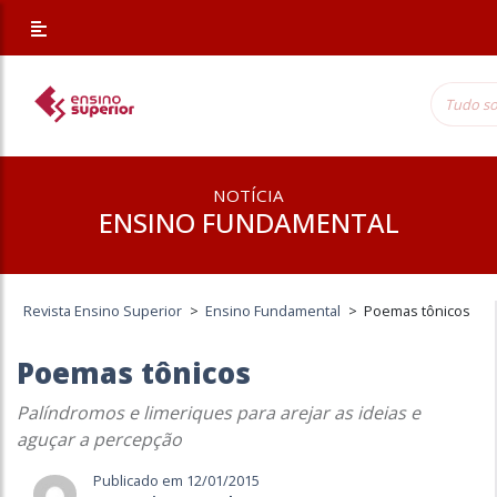
NOTÍCIA
ENSINO FUNDAMENTAL
Revista Ensino Superior
>
Ensino Fundamental
>
Poemas tônicos
Poemas tônicos
Palíndromos e limeriques para arejar as ideias e
aguçar a percepção
Publicado em 12/01/2015