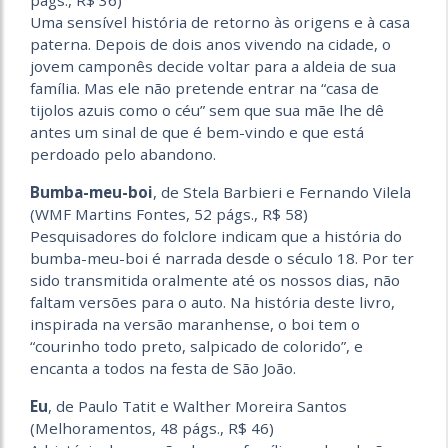
págs., R$ 36)
Uma sensível história de retorno às origens e à casa
paterna. Depois de dois anos vivendo na cidade, o
jovem camponês decide voltar para a aldeia de sua
família. Mas ele não pretende entrar na “casa de
tijolos azuis como o céu” sem que sua mãe lhe dê
antes um sinal de que é bem-vindo e que está
perdoado pelo abandono.
Bumba-meu-boi
, de Stela Barbieri e Fernando Vilela
(WMF Martins Fontes, 52 págs., R$ 58)
Pesquisadores do folclore indicam que a história do
bumba-meu-boi é narrada desde o século 18. Por ter
sido transmitida oralmente até os nossos dias, não
faltam versões para o auto. Na história deste livro,
inspirada na versão maranhense, o boi tem o
“courinho todo preto, salpicado de colorido”, e
encanta a todos na festa de São João.
Eu
, de Paulo Tatit e Walther Moreira Santos
(Melhoramentos, 48 págs., R$ 46)