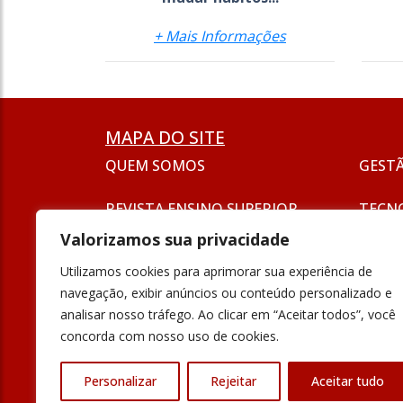
+ Mais Informações
MAPA DO SITE
QUEM SOMOS
GEST
REVISTA ENSINO SUPERIOR
TECN
ASSINATURA
Valorizamos sua privacidade
SEJA UM ANUNCIANTE
ESG
Utilizamos cookies para aprimorar sua experiência de
FORMAÇÃO
navegação, exibir anúncios ou conteúdo personalizado e
POLÍT
analisar nosso tráfego. Ao clicar em “Aceitar todos”, você
INOVAÇÃO
concorda com nosso uso de cookies.
UNIVE
PODCAST
Personalizar
Rejeitar
Aceitar tudo