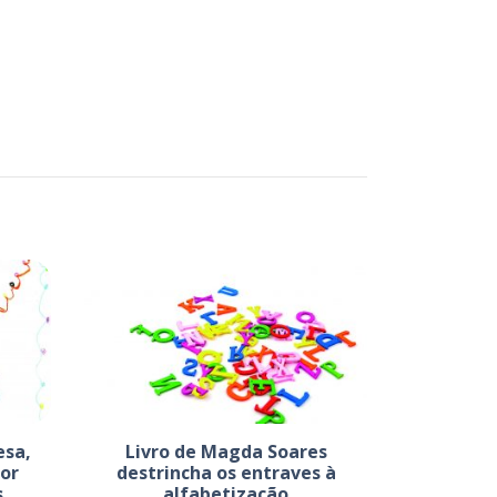
esa,
Livro de Magda Soares
or
destrincha os entraves à
s
alfabetização