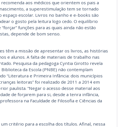
a recomenda aos médicos que orientem os pais a
o nascimento, a superestimulação tem se tornado
o espaço escolar. Livros no banho e e-books são
ear o gosto pela leitura logo cedo. O equilíbrio
e “forçar” funções para as quais ainda não estão
istas, depende de bom senso.
 têm a missão de apresentar os livros, as histórias
os e alunos. A falta de materiais de trabalho nas
ntado. Pesquisa da pedagoga Cyntia Girotto revela
l Biblioteca da Escola (PNBE) não contemplam
do “Literatura e Primeira Infância: dois municípios
ianças leitoras” foi realizado de 2011 a 2014 em
rior paulista. “Negar o acesso desse material aos
dade de forjarem para si, desde a tenra infância,
 professora na Faculdade de Filosofia e Ciências da
um critério para a escolha dos títulos. Afinal, nessa