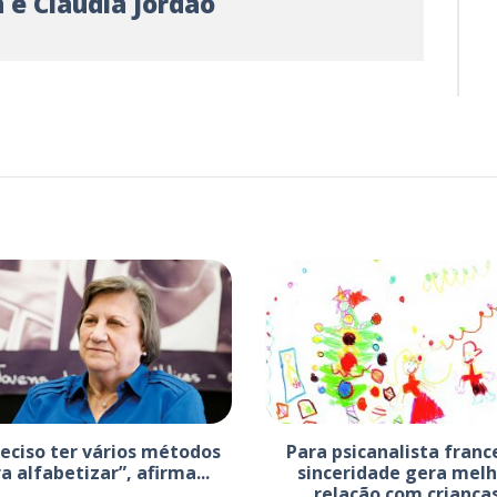
 e Claudia Jordão
reciso ter vários métodos
Para psicanalista franc
a alfabetizar”, afirma...
sinceridade gera melh
relação com criança