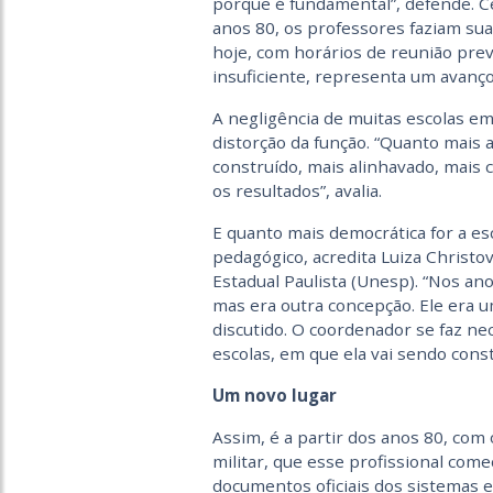
porque é fundamental”, defende. C
anos 80, os professores faziam su
hoje, com horários de reunião pre
insuficiente, representa um avanç
A negligência de muitas escolas em
distorção da função. “Quanto mais 
construído, mais alinhavado, mais c
os resultados”, avalia.
E quanto mais democrática for a e
pedagógico, acredita Luiza Christov
Estadual Paulista (Unesp). “Nos an
mas era outra concepção. Ele era u
discutido. O coordenador se faz n
escolas, em que ela vai sendo const
Um novo lugar
Assim, é a partir dos anos 80, com
militar, que esse profissional come
documentos oficiais dos sistemas e