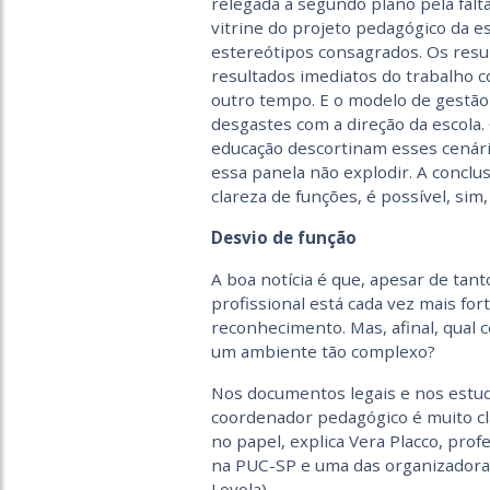
relegada a segundo plano pela falt
vitrine do projeto pedagógico da e
estereótipos consagrados. Os resu
resultados imediatos do trabalho c
outro tempo. E o modelo de gestão 
desgastes com a direção da escola
educação descortinam esses cenár
essa panela não explodir. A conclu
clareza de funções, é possível, sim,
Desvio de função
A boa notícia é que, apesar de tan
profissional está cada vez mais fo
reconhecimento. Mas, afinal, qual
um ambiente tão complexo?
Nos documentos legais e nos estud
coordenador pedagógico é muito cla
no papel, explica Vera Placco, pro
na PUC-SP e uma das organizadoras
Loyola).