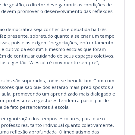
 de gestão, o diretor deve garantir as condições de
es devem promover o desenvolvimento das reflexões
o democrática seja conhecida e debatida há três
e faz presente, sobretudo quanto a se criar um tempo
tivas, pois elas exigem “negociações, enfrentamento
s e cultivo da escuta”. E mesmo escolas que foram
êm de continuar cuidando de seus espaços coletivos,
culos e gestão. “A escola é movimento sempre”,
áculos são superados, todos se beneficiam. Como um
fessores que são ouvidos estarão mais predispostos a
de aula, promovendo um aprendizado mais dialogado e
 por professores e gestores tendem a participar de
e de fato pertencentes à escola.
 reorganização dos tempos escolares, para que o
professores, tanto individual quanto coletivamente,
e uma reflexão aprofundada. O imediatismo das