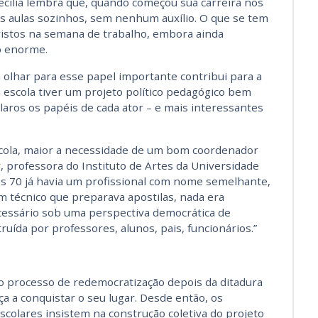
ecília lembra que, quando começou sua carreira nos
as aulas sozinhos, sem nenhum auxílio. O que se tem
vistos na semana de trabalho, embora ainda
o enorme.
 olhar para esse papel importante contribui para a
a escola tiver um projeto político pedagógico bem
laros os papéis de cada ator – e mais interessantes
scola, maior a necessidade de um bom coordenador
, professora do Instituto de Artes da Universidade
os 70 já havia um profissional com nome semelhante,
m técnico que preparava apostilas, nada era
ecessário sob uma perspectiva democrática de
ruída por professores, alunos, pais, funcionários.”
 o processo de redemocratização depois da ditadura
ça a conquistar o seu lugar. Desde então, os
scolares insistem na construção coletiva do projeto