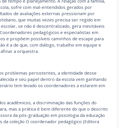
a de tempo e planejamento. A relação com a família,
scola, sofre com mal-entendidos gerados por
ltados de avaliações externas pressionam por
otidiano, que muitas vezes precisa ser regido em
escolar, se não é descentralizado, gera inevitáveis
. Coordenadores pedagógicos e especialistas em
ios e propõem possíveis caminhos de escape para
são é a de que, com diálogo, trabalho em equipe e
 afinar a orquestra.
tos problemas persistentes, a identidade desse
rtalecida e seu papel dentro da escola vem ganhando
 cenário tem levado os coordenadores a estarem em
os acadêmicos, a discriminação das funções do
ra, mas a prática é bem diferente do que o descrito
fessora da pós-graduação em psicologia da educação
 da coleção O coordenador pedagógico (Editora