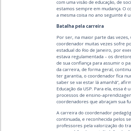
com uma visão de educação, de soc
estamos sempre em mudança. O coo
a mesma coisa no ano seguinte é um
Batalha pela carreira
Por ser, na maior parte das vezes
coordenador muitas vezes sofre por
estadual do Rio de Janeiro, por e
estava regulamentada – os diretor
de sua confiança para assumir o pa
da carreira, de forma geral, contin
ter garantia, o coordenador fica n
saber se vai estar lá amanhã”, afi
Educação da USP. Para ela, essa é 
processos de ensino-aprendizagem
coordenadores que abraçam sua fun
A carreira do coordenador pedagóg
continuada, e reconhecida pelos se
professores pela valorização do tr