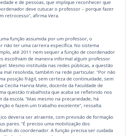
iedade e de pessoas, que implique reconhecer que
rdenador deve cutucar o professor – porque fazer
 retrocesso”, afirma Vera.
, uma função assumida por um professor, o
 não ter uma carreira específica. No sistema
xemplo, até 2011 nem sequer a função de coordenador
es escolhiam de maneira informal algum professor
pel. Mesmo instituída nas redes públicas, a questão
ua mal resolvida, também na rede particular. “Por não
uma posição frágil, sem certeza de continuidade, sem
rma Cecilia Hanna Mate, docente da Faculdade de
uma questão trabalhista que acaba se refletindo nos
 da escola. “Mas mesmo na precariedade, há
ção e fazem um trabalho excelente”, ressalta.
ico deveria ser atraente, com previsão de formação
us pares. “É preciso uma mobilização dos
abalho do coordenador. A função precisa ser cuidada