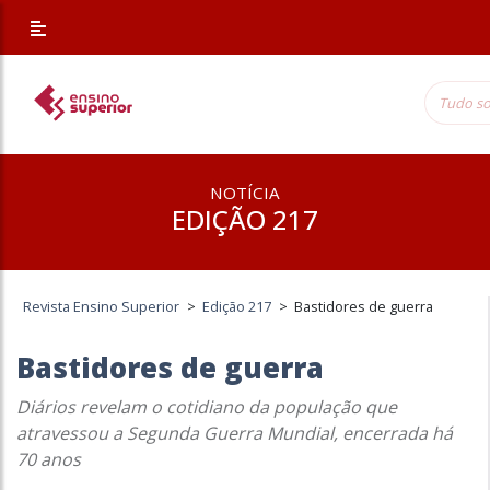
NOTÍCIA
EDIÇÃO 217
Revista Ensino Superior
>
Edição 217
>
Bastidores de guerra
Bastidores de guerra
Diários revelam o cotidiano da população que
atravessou a Segunda Guerra Mundial, encerrada há
70 anos