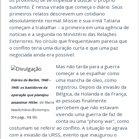
os próximos) se vê impelida a buscar o próprio
sustento. É nessa virada que começa o diário. Seus
primeiros relatos descrevem um cotidiano
absolutamente normal. Missie e sua irmã Tatiana
começam a trabalhar – a primeira em uma agência de
notícias e a segunda no Ministério das Relações
Exteriores. No círculo que frequentavam parecia que
o conflito teria uma duração curta e que uma paz
negociada ainda era possível.
Mas não tarda para a guerra
começar a se espalhar como
uma mancha de óleo, como
Diários de Berlim, 1940 –
registrou. Depois da invasão da
1945: os bastidores da
Bélgica, da Holanda e da França,
operação que planejou
as pessoas finalmente
assassinar Hitler
, de Marie
percebem que não estavam
Vassiltchikov (Boitempo,
vivendo uma guerra de faz de
304 págs., R$ 69)
conta ou uma “phony war”, como
costumam se referir ao conflito. A situação se agrava
com a invasão da URSS, evento que inaugurou o