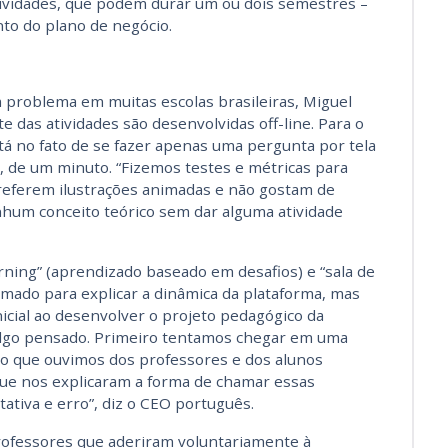
tividades, que podem durar um ou dois semestres –
to do plano de negócio.
 problema em muitas escolas brasileiras, Miguel
 das atividades são desenvolvidas off-line. Para o
stá no fato de se fazer apenas uma pergunta por tela
o, de um minuto. “Fizemos testes e métricas para
referem ilustrações animadas e não gostam de
nhum conceito teórico sem dar alguma atividade
ning” (aprendizado baseado em desafios) e “sala de
imado para explicar a dinâmica da plataforma, mas
inicial ao desenvolver o projeto pedagógico da
i algo pensado. Primeiro tentamos chegar em uma
o que ouvimos dos professores e dos alunos
 que nos explicaram a forma de chamar essas
tiva e erro”, diz o CEO português.
ofessores que aderiram voluntariamente à