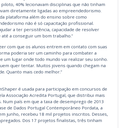
e piloto, 40% lecionavam disciplinas que não tinham
avam diretamente ligadas ao empreendedorismo.
 da plataforma além do ensino sobre como
edorismo não é só capacitação profissional.
dar a ter persistência, capacidade de resolver
 até a conseguir um bom trabalho.”
azer com que os alunos entrem em contato com suas
aforma poderia ser um caminho para combater a
te um lugar onde todo mundo vai realizar seu sonho.
quem quer tentar. Muitos jovens quando chegam na
de. Quanto mais cedo melhor.”
mShaper é usada para participação em concursos de
Associação Acredita Portugal, que distribui mais
. Num país em que a taxa de desemprego de 2013
Base de Dados Portugal Contemporâneo Pordata, a
em junho, recebeu 18 mil projetos inscritos. Desses,
regados. Dos 17 projetos finalistas, três tinham