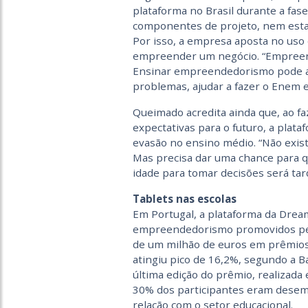
plataforma no Brasil durante a fas
componentes de projeto, nem est
Por isso, a empresa aposta no uso
empreender um negócio. “Empreend
Ensinar empreendedorismo pode aju
problemas, ajudar a fazer o Enem e
Queimado acredita ainda que, ao f
expectativas para o futuro, a plat
evasão no ensino médio. “Não exis
Mas precisa dar uma chance para 
idade para tomar decisões será tar
Tablets nas escolas
Em Portugal, a plataforma da Drea
empreendedorismo promovidos pela 
de um milhão de euros em prêmios
atingiu pico de 16,2%, segundo a 
última edição do prêmio, realizada 
30% dos participantes eram desemp
relação com o setor educacional.