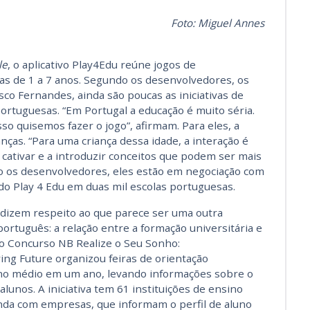
Foto: Miguel Annes
le
, o aplicativo Play4Edu reúne jogos de
as de 1 a 7 anos. Segundo os desenvolvedores, os
sco Fernandes, ainda são poucas as iniciativas de
portuguesas. “Em Portugal a educação é muito séria.
sso quisemos fazer o jogo”, afirmam. Para eles, a
ianças. “Para uma criança dessa idade, a interação é
a cativar e a introduzir conceitos que podem ser mais
o os desenvolvedores, eles estão em negociação com
 do Play 4 Edu em duas mil escolas portuguesas.
as dizem respeito ao que parece ser uma outra
ortuguês: a relação entre a formação universitária e
o Concurso NB Realize o Seu Sonho:
ing Future organizou feiras de orientação
ino médio em um ano, levando informações sobre o
alunos. A iniciativa tem 61 instituições de ensino
inda com empresas, que informam o perfil de aluno