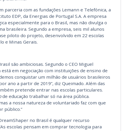
 em parceria com as fundações Lemann e Telefónica, a
ituto EDP, da Energias de Portugal S.A. A empresa
ca especialmente para o Brasil, mas não divulga o
ma brasileira. Segundo a empresa, seis mil alunos
ase piloto do projeto, desenvolvido em 22 escolas
lo e Minas Gerais.
rasil são ambiciosas. Segundo o CEO Miguel
stá em negociação com instituições de ensino de
endemos conquistar um milhão de usuários brasileiros
por ano a partir de 2019”, diz Queimado. Além das
mbém pretende entrar nas escolas particulares.
p
de educação trabalhar só na área pública.
mas a nossa natureza de voluntariado faz com que
r público.”
DreamShaper no Brasil é qualquer recurso
. “As escolas pensam em comprar tecnologia para